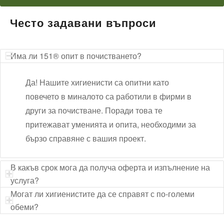
Често задавани въпроси
Има ли 151® опит в почистването?
Да! Нашите хигиенисти са опитни като
повечето в миналото са работили в фирми в
други за почистване. Поради това те
притежават уменията и опита, необходими за
бързо справяне с вашия проект.
В какъв срок мога да получа оферта и изпълнение на
услуга?
Могат ли хигиенистите да се справят с по-големи
обеми?