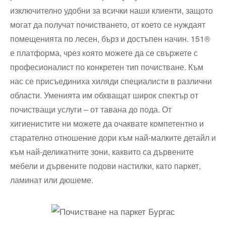
изключително удобни за всички наши клиенти, защото
могат да получат почистването, от което се нуждаят
помещенията по лесен, бърз и достъпен начин. 151®
е платформа, чрез която можете да се свържете с
професионалист по конкретен тип почистване. Към
нас се присъединиха хиляди специалисти в различни
области. Уменията им обхващат широк спектър от
почистващи услуги – от тавана до пода. От
хигиенистите ни можете да очаквате компетентно и
старателно отношение дори към най-малките детайл и
към най-деликатните зони, каквито са дървените
мебели и дървените подови настилки, като паркет,
ламинат или дюшеме.