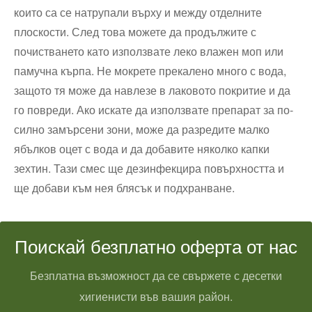
които са се натрупали върху и между отделните
плоскости. След това можете да продължите с
почистването като използвате леко влажен моп или
памучна кърпа. Не мокрете прекалено много с вода,
защото тя може да навлезе в лаковото покритие и да
го повреди. Ако искате да използвате препарат за по-
силно замърсени зони, може да разредите малко
ябълков оцет с вода и да добавите няколко капки
зехтин. Тази смес ще дезинфекцира повърхността и
ще добави към нея блясък и подхранване.
Поискай безплатно оферта от нас
Безплатна възможност да се свържете с десетки
хигиенисти във вашия район.