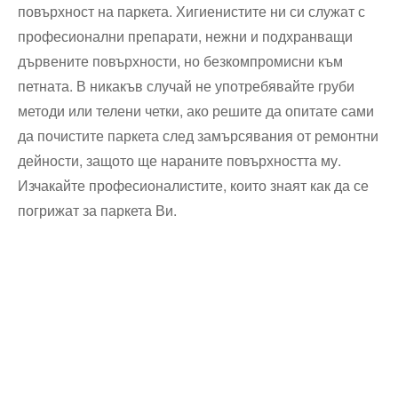
повърхност на паркета. Хигиенистите ни си служат с
професионални препарати, нежни и подхранващи
дървените повърхности, но безкомпромисни към
петната. В никакъв случай не употребявайте груби
методи или телени четки, ако решите да опитате сами
да почистите паркета след замърсявания от ремонтни
дейности, защото ще нараните повърхността му.
Изчакайте професионалистите, които знаят как да се
погрижат за паркета Ви.