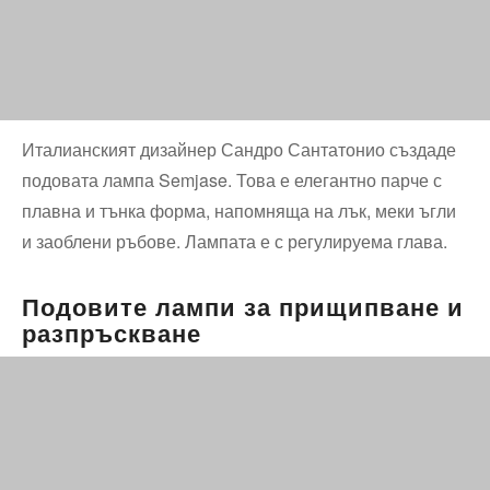
Италианският дизайнер Сандро Сантатонио създаде
подовата лампа Semjase. Това е елегантно парче с
плавна и тънка форма, напомняща на лък, меки ъгли
и заоблени ръбове. Лампата е с регулируема глава.
Подовите лампи за прищипване и
разпръскване