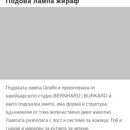
Подова лампа жираф
Подовата лампа Giraffe е проектирана от
швейцарското студио BERNHARD | BURKARD и,
както подсказва името, има форма и структура,
вдъхновени от това величествено диво животно.
Лампата разполага с лост и система за ножица. Той е
гъвкав и идеален за кътчета за четене.