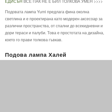
ЕДИСЪН
ВСЕ ПАК НЕ Е БИЛ ТОЛКОВА УМЕН >>>>
Подовата лампа Yumi предлага фина околна
светлина и е проектирана като модерен аксесоар за
различни пространства, от спални до всекидневни и
дори тераси и палуби. Това е простотата на дизайна,
което го прави толкова гъвкав.
Подова лампа Халей