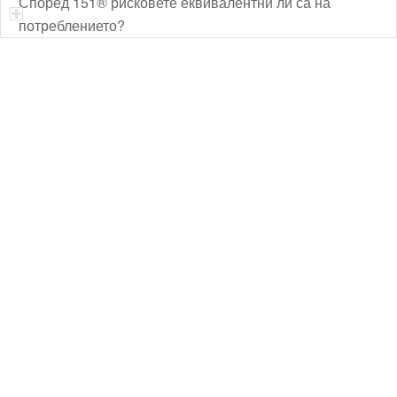
Според 151® рисковете еквивалентни ли са на
потреблението?
Технически надзор на ремонт
Видеодиагностика на канали
Монтаж на душ панел
Смяна на щрангове
Монтаж на тоалетна чиния
ВиК услуги Бургас
ВиК услуги Перник
ВиК услуги в Пловдив
ВиК услуги Стара Загора