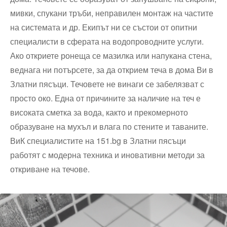
мивки, спукани тръби, неправилен монтаж на частите
на системата и др. Екипът ни се състои от опитни
специалисти в сферата на водопроводните услуги.
Ако откриете ронеща се мазилка или напукана стена,
веднага ни потърсете, за да открием теча в дома Ви в
Златни пясъци. Течовете не винаги се забелязват с
просто око. Една от причините за наличие на теч е
високата сметка за вода, както и прекомерното
образуване на мухъл и влага по стените и таваните.
ВиК специалистите на 151.bg в Златни пясъци
работят с модерна техника и иновативни методи за
откриване на течове.