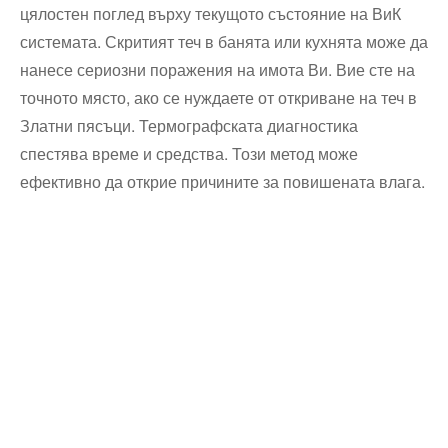
цялостен поглед върху текущото състояние на ВиК
системата. Скритият теч в банята или кухнята може да
нанесе сериозни поражения на имота Ви. Вие сте на
точното място, ако се нуждаете от откриване на теч в
Златни пясъци. Термографската диагностика
спестява време и средства. Този метод може
ефективно да открие причините за повишената влага.