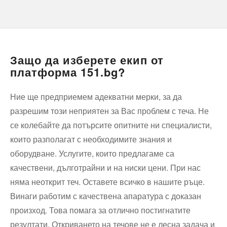
Защо да изберете екип от
платформа 151.bg?
Ние ще предприемем адекватни мерки, за да
разрешим този неприятен за Вас проблем с теча. Не
се колебайте да потърсите опитните ни специалисти,
които разполагат с необходимите знания и
оборудване. Услугите, които предлагаме са
качествени, дълготрайни и на ниски цени. При нас
няма неоткрит теч. Оставете всичко в нашите ръце.
Винаги работим с качествена апаратура с доказан
произход. Това помага за отлично постигнатите
резултати. Откриването на течове не е лесна задача и