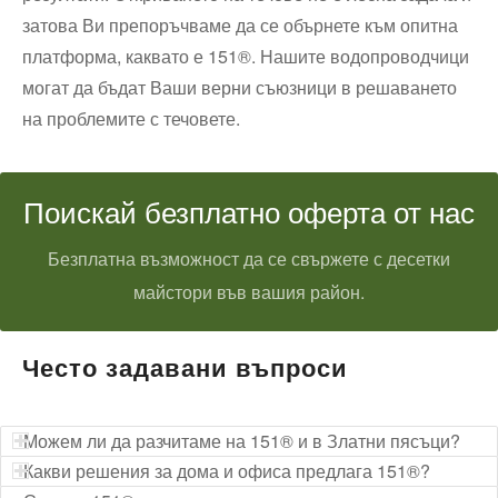
затова Ви препоръчваме да се обърнете към опитна
платформа, каквато е 151®. Нашите водопроводчици
могат да бъдат Ваши верни съюзници в решаването
на проблемите с течовете.
Поискай безплатно оферта от нас
Безплатна възможност да се свържете с десетки
майстори във вашия район.
Често задавани въпроси
Можем ли да разчитаме на 151® и в Златни пясъци?
Какви решения за дома и офиса предлага 151®?