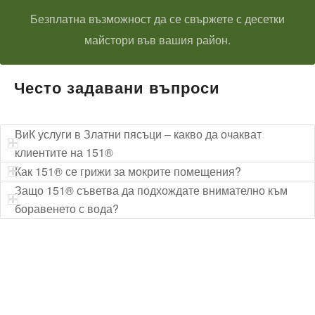
Безплатна възможност да се свържете с десетки
майстори във вашия район.
Често задавани въпроси
ВиК услуги в Златни пясъци – какво да очакват
клиентите на 151®
Как 151® се грижи за мокрите помещения?
Защо 151® съветва да подхождате внимателно към
боравенето с вода?
Технически надзор на ремонт