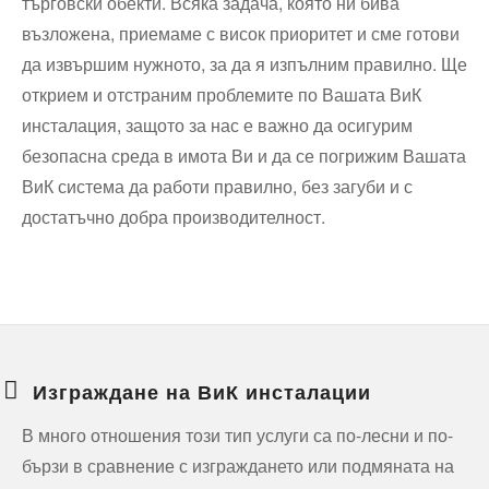
търговски обекти. Всяка задача, която ни бива
възложена, приемаме с висок приоритет и сме готови
да извършим нужното, за да я изпълним правилно. Ще
открием и отстраним проблемите по Вашата ВиК
инсталация, защото за нас е важно да осигурим
безопасна среда в имота Ви и да се погрижим Вашата
ВиК система да работи правилно, без загуби и с
достатъчно добра производителност.
Изграждане на ВиК инсталации
В много отношения този тип услуги са по-лесни и по-
бързи в сравнение с изграждането или подмяната на