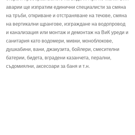
аварии ще изпратим единични специалисти за смяна
на тръби, откриване и отстраняване на течове, смяна
на вертикални щрангове, изграждане на водопровод
и канализация или монтаж и демонтаж на ВиК уреди и
санитария като водомери, мивки, моноблокове,
душкабини, вани, джакузита, бойлери, смесителни
батерии, бидета, вградени казанчета, перални,
съдомиялни, аксесоари за баня и т.н.