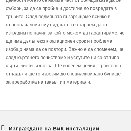
събори, за да се пробие и достигне до повредата в
тръбите. След подмяната възвръщаме всичко в
първоначалният му вид, като се стараем да го
изградим по начин за който можем да гарантираме, че
ще има дълъг експлоатационен срок и проблема
изобщо няма да се повтори. Важно е да споменем, че
след къртенето почистваме и услугите ни са от типа
кърти- чисти- извозва. Ще изнесем целия строителен
отпадък и ще го извозим до специализирано бунище
за преработка на такъв тип материали.
Изграждане на ВиК инсталации