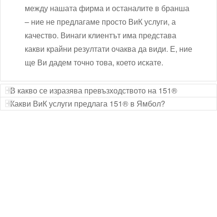
между нашата фирма и останалите в бранша
– ние не предлагаме просто ВиК услуги, а
качество. Винаги клиентът има представа
какви крайни резултати очаква да види. Е, ние
ще Ви дадем точно това, което искате.
В какво се изразява превъзходството на 151®
Какви ВиК услуги предлага 151® в Ямбол?
Технически надзор на ремонт
Видеодиагностика на канали
Монтаж на душ панел