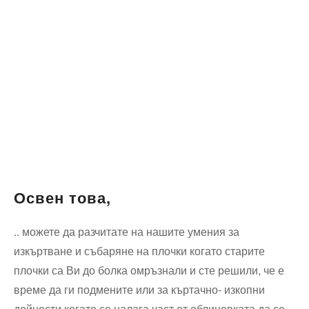
Освен това,
.. можете да разчитате на нашите умения за
изкъртване и събаряне на плочки когато старите
плочки са Ви до болка омръзнали и сте решили, че е
време да ги подмените или за къртачно- изкопни
дейности когато се налага част от облицовката да се