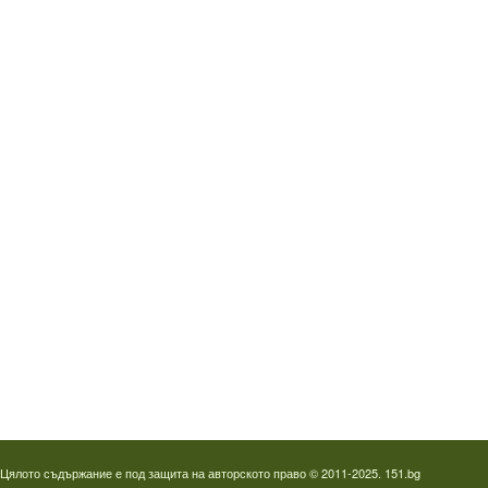
Водопроводчик Дружба
Водопроводчик Люлин
Водопроводчик Обеля
Водопроводчик Младост
Водопроводчик Надежда
Водопроводчик в Овча купел
Водопроводчик Слатина
Водопроводчик Студентски град
Термография на фотоволтаици
Отпушване на канали в Пловдив
Цялото съдържание е под защита на авторското право © 2011-2025. 151.bg