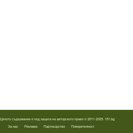
Водопроводчик Люлин
Водопроводчик Обеля
Водопроводчик Младост
Водопроводчик Надежда
Водопроводчик в Овча купел
Водопроводчик Слатина
Водопроводчик Студентски град
Термография на фотоволтаици
Отпушване на канали в Пловдив
Цялото съдържание е под защита на авторското право © 2011-2025. 151.bg
За нас
Реклама
Партньорство
Поверителност