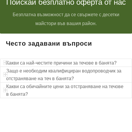
Поискай безплатно оферта от нас
Безплатна възможност да се свържете с десетки
майстори във вашия район.
Често задавани въпроси
Какви са най-честите причини за течове в банята?
Защо е необходим квалифициран водопроводчик за
отстраняване на теч в банята?
Какви са обичайните цени за отстраняване на течове
в банята?