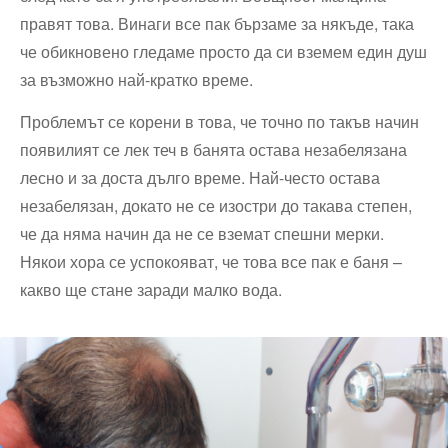
правят това. Винаги все пак бързаме за някъде, така
че обикновено гледаме просто да си вземем един душ
за възможно най-кратко време.
Проблемът се корени в това, че точно по такъв начин
появилият се лек теч в банята остава незабелязана
лесно и за доста дълго време. Най-често остава
незабелязан, докато не се изостри до такава степен,
че да няма начин да не се вземат спешни мерки.
Някои хора се успокояват, че това все пак е баня –
какво ще стане заради малко вода.