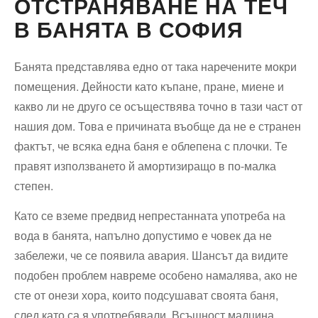
ОТСТРАНЯВАНЕ НА ТЕЧ
В БАНЯТА В СОФИЯ
Банята представлява едно от така наречените мокри
помещения. Дейности като къпане, пране, миене и
какво ли не друго се осъществява точно в тази част от
нашия дом. Това е причината въобще да не е странен
фактът, че всяка една баня е облепена с плочки. Те
правят използването й амортизиращо в по-малка
степен.
Като се вземе предвид непрестанната употреба на
вода в банята, напълно допустимо е човек да не
забележи, че се появила авария. Шансът да видите
подобен проблем навреме особено намалява, ако не
сте от онези хора, които подсушават своята баня,
след като са я употребявали. Всъщност малцина