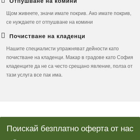
Отпушване на комини
Щом живеете, значи имате покрив. Ако имате покрив,
се нуждаете от отпушване на комини
Почистване на кладенци
Нашите специалисти упражняват дейности като
почистване на кладенци. Макар в градове като София
кладенците да не са често срещано явление, полза от
тази услуга все пак има.
Поискай безплатно оферта от нас