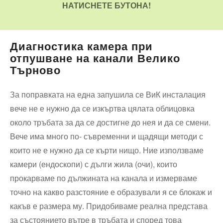
НАТИСНЕТЕ БУТОНА!
Диагностика камера при
отпушване на канали Велико
Търново
За поправката на една запушила се ВиК инсталация
вече не е нужно да се изкъртва цялата облицовка
около тръбата за да се достигне до нея и да се смени.
Вече има много по- съвременни и щадящи методи с
които не е нужно да се кърти нищо. Ние използваме
камери (ендоскопи) с дълги жила (очи), които
прокарваме по дължината на канала и измерваме
точно на какво разстояние е образували я се блокаж и
какъв е размера му. Придобиваме реална представа
за състоянието вътре в тръбата и според това