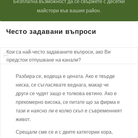
Безплатна възможност да се свържете с десетки
майстори във вашия район.
Често задавани въпроси
Кои са най-често задаваните въпроси, ако Ви
предстои отпушване на канали?
Разбира се, водеща е цената. Ако е твърде
ниска, се съгласявате веднага, макар че
други се чудят защо е толкова евтино. Ако е
прекомерно висока, се питате що за фирма е
тази и наясно ли е колко скъп е съвременният
живот.
Срещали сме се и с двете категории хора,