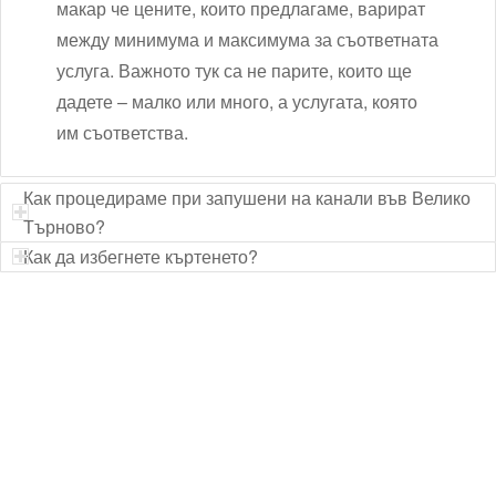
макар че цените, които предлагаме, варират
между минимума и максимума за съответната
услуга. Важното тук са не парите, които ще
дадете – малко или много, а услугата, която
им съответства.
Как процедираме при запушени на канали във Велико
Търново?
Как да избегнете къртенето?
Технически надзор на ремонт
Видеодиагностика на канали
Монтаж на душ панел