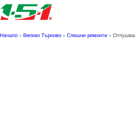
Начало
»
Велико Търново
»
Спешни ремонти
»
Отпушван