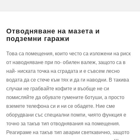
Отводняване на мазета и
подземни гаражи
Това са помещения, които често са изложени на риск
от наводняване при по- обилен валеж, защото са в
най- ниската точка на сградата и е съвсем лесно
водата да се стече към тях и да ги наводни. В такива
случаи не грабвайте кофите и въобще не си
помисляйте да обувате гумените ботуши, а просто
вземете телефона си и ни се обадете. Ние сме
оборудвани със специални помпи, чиято функция е
точно за такъв тип отводнявания на помещения.
Реагираме на такъв тип аварии светкавично, защото