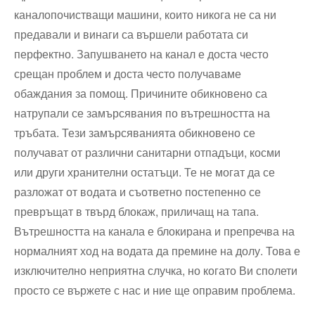
каналопочистващи машини, които никога не са ни
предавали и винаги са вършели работата си
перфектно. Запушването на канал е доста често
срещан проблем и доста често получаваме
обаждания за помощ. Причините обикновено са
натрупали се замърсявания по вътрешността на
тръбата. Тези замърсяванията обикновено се
получават от различни санитарни отпадъци, косми
или други хранителни остатъци. Те не могат да се
разложат от водата и съответно постепенно се
превръщат в твърд блокаж, приличащ на тапа.
Вътрешността на канала е блокирана и препречва на
нормалният ход на водата да премине на долу. Това е
изключително неприятна случка, но когато Ви сполети
просто се вържете с нас и ние ще оправим проблема.