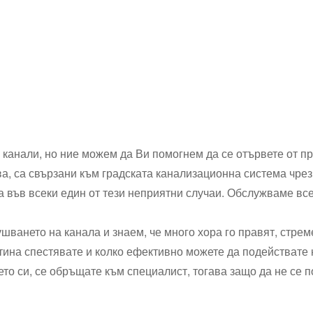
 канали, но ние можем да Ви помогнем да се отървете от п
ва, са свързани към градската канализационна система чрез 
а във всеки един от тези неприятни случаи. Обслужваме вс
шването на канала и знаем, че много хора го правят, стрем
тина спестявате и колко ефективно можете да подействате 
ето си, се обръщате към специалист, тогава защо да не се