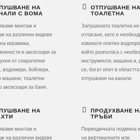
ПУШВАНЕ НА
ОТПУШВАНЕ Н
НАЛИ С ВОМА
ТОАЛЕТНА
яваме монтаж и
Запушената тоалетна не
ж на различни видове
отлагане, като е необхо
на керамика,
извикате опитен водопро
ежности и аксесоари за
който разполага с необх
кухня от спирателни
инструменти, машини и,
, водомери, бойлери,
се, богат опит в областта
 машини, тоалетни
отпушване на канали.
о аксесоари за баня.
ПУШВАНЕ НА
ПРОДУХВАНЕ Н
ХТИ
ТРЪБИ
яваме монтаж и
Периодичната подмяна 
ж на различни видове
на вертикалните или