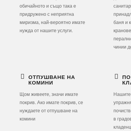
обичайното и също така е
санитар
придружено с неприятна
принадл
миризма, най-вероятно имате
баня и 
нужда от нашите услуги.
кранове
перални
чинии д
ОТПУШВАНЕ НА
ПО
КОМИНИ
КЛ
Щом живеете, значи имате
Нашите
покрив. Ако имате покрив, се
упражня
нуждаете от отпушване на
почиств
комини
в градо
кладенц