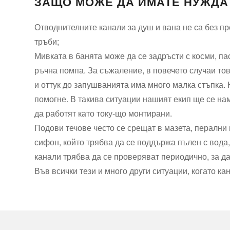
ЗАЩО МОЖЕ ДА ИМАТЕ НУЖДА 
Отводнителните канали за душ и вана не са без п
тръби;
Мивката в банята може да се задръсти с косми, па
ръчна помпа. За съжаление, в повечето случаи то
и оттук до запушванията има много малка стъпка.
помогне. В такива ситуации нашият екип ще се на
да работят като току-що монтирани.
Подови течове често се срещат в мазета, перални 
сифон, който трябва да се поддържа пълен с вода,
канали трябва да се проверяват периодично, за да
Във всички тези и много други ситуации, когато 