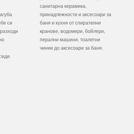
санитарна керамика,
агуба
принадлежности и аксесоари за
ебе си
баня и кухня от спирателни
 разходи
кранове, водомери, бойлери,
но
перални машини, тоалетни
чинии до аксесоари за баня.
седи.