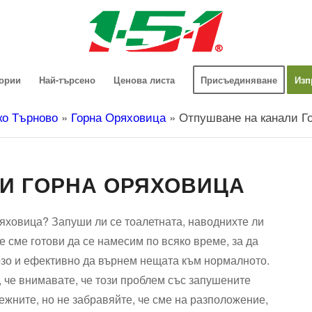
гории
Най-търсено
Ценова листа
Присъединяване
Изп
ко Търново
»
Горна Оряховица
»
Отпушване на канали Г
И ГОРНА ОРЯХОВИЦА
яховица? Запуши ли се тоалетната, наводнихте ли
е сме готови да се намесим по всяко време, за да
зо и ефективно да върнем нещата към нормалното.
, че внимавате, че този проблем със запушените
ежните, но не забравяйте, че сме на разположение,