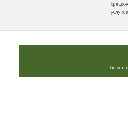
срещано
услуга 
Безплат
Технически надзор на ремонт
Видеодиагностика на канали