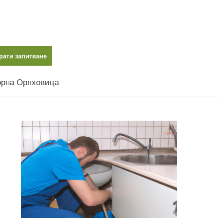
рати запитване
орна Оряховица