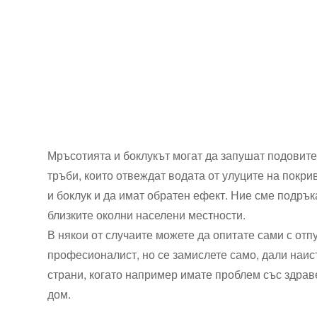
Мръсотията и боклукът могат да запушат подовите
тръби, които отвеждат водата от улуците на покри
и боклук и да имат обратен ефект. Ние сме подрък
близките околни населени местности.
В някои от случаите можете да опитате сами с отпу
професионалист, но се замислете само, дали наис
страни, когато например имате проблем със здрав
дом.