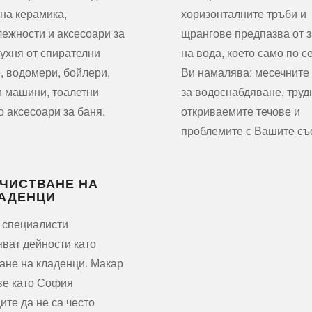
на керамика,
хоризонталните тръби и
ежности и аксесоари за
щрангове предпазва от з
кухня от спирателни
на вода, което само по с
, водомери, бойлери,
Ви намалява: месечните
 машини, тоалетни
за водоснабдяване, труд
о аксесоари за баня.
откриваемите течове и
проблемите с Вашите съ
ЧИСТВАНЕ НА
АДЕНЦИ
 специалисти
ват дейности като
ане на кладенци. Макар
ве като София
ите да не са често