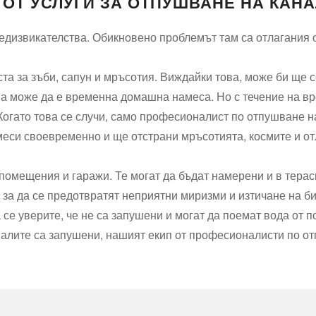
ОТ УСЛУГИ ЗА ОТПУШВАНЕ НА КАН
редизвикателства. Обикновено проблемът там са отлагания 
ста за зъби, сапун и мръсотия. Виждайки това, може би ще с
ва може да е временна домашна намеса. Но с течение на вр
 Когато това се случи, само професионалист по отпушване 
меси своевременно и ще отстрани мръсотията, космите и от
помещения и гаражи. Те могат да бъдат намерени и в терас
 за да се предотвратят неприятни миризми и изтичане на би
 се уверите, че не са запушени и могат да поемат вода от 
каналите са запушени, нашият екип от професионалисти по о