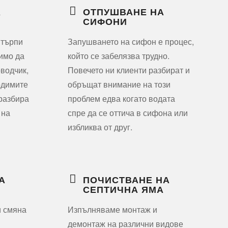
А
ОТПУШВАНЕ НА
СИФОНИ
 търпи
Запушването на сифон е процес,
димо да
който се забелязва трудно.
водчик,
Повечето ни клиенти разбират и
одимите
обръщат внимание на този
 разбира
проблем едва когато водата
 на
спре да се оттича в сифона или
избликва от друг.
А
ПОЧИСТВАНЕ НА
СЕПТИЧНА ЯМА
и смяна
Изпълняваме монтаж и
демонтаж на различни видове