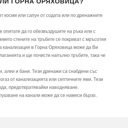
АЛИ ГОРНА ОРЯХОВИЦА?
от косми или сапун от содата или по дренажните
е опитате да го обезвъздушите на ръка или с
емето стените на тръбите се покриват с мръсотия
на канализация в Горна Оряховица може да Ви
лаганията и ще почисти напълно тръбите, така че
и, алеи и бани. Тези дренажи са снабдени със
огаз от канализацията или септичните ями. Тези
пода, предотвратявайки наводняване.
тпушване на канали може да се намеси бързо.