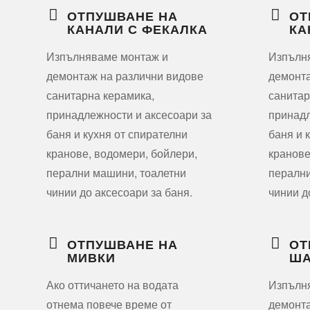
ОТПУШВАНЕ НА
ОТ
КАНАЛИ С ФЕКАЛКА
КА
Изпълняваме монтаж и
Изпълн
демонтаж на различни видове
демонта
санитарна керамика,
санитар
принадлежности и аксесоари за
принадл
баня и кухня от спирателни
баня и 
кранове, водомери, бойлери,
кранове
перални машини, тоалетни
перални
чинии до аксесоари за баня.
чинии д
ОТПУШВАНЕ НА
ОТ
МИВКИ
ША
Ако оттичането на водата
Изпълн
отнема повече време от
демонта