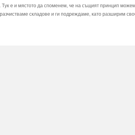
 Тук е и мястото да споменем, че на същият принцип можем
 разчистваме складове и ги подреждаме, като разширим св