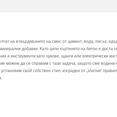
лтат на втвърдяването на смес от цимент, вода, пясък, ед
минерални добавки. Като цяло къртенето на бетон е доста т
я и инструменти като чукове, щанги или електрически инст
е можем да се справим с тази задача, защото сме водени о
 установим свой собствен стил, изграден от „златни” правил
и.