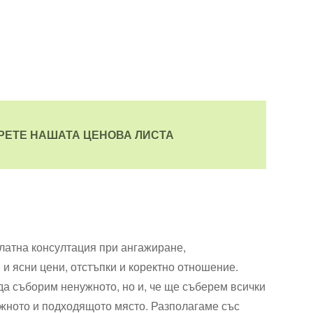
ЕРЕТЕ НАШАТА ЦЕНОВА ЛИСТА
платна консултация при ангажиране,
и ясни цени, отстъпки и коректно отношение.
 да съборим ненужното, но и, че ще съберем всички
ужното и подходящото място. Разполагаме със