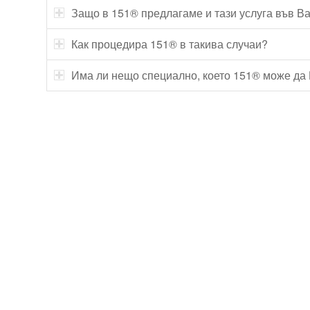
Защо в 151® предлагаме и тази услуга във В
Как процедира 151® в такива случаи?
Има ли нещо специално, което 151® може да
Технически надзор на ремонт
Видеодиагностика на канали
Монтаж на душ панел
Смяна на щрангове
Монтаж на тоалетна чиния
ВиК услуги Бургас