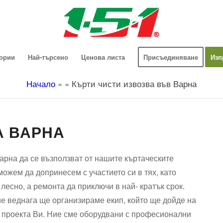
гории
Най-търсено
Ценова листа
Присъединяване
Изп
Начало
»
»
Кърти чисти извозва във Варна
А ВАРНА
арна да се възползват от нашите къртаческите
можем да допринесем с участието си в тях, като
лесно, а ремонта да приключи в най- кратък срок.
ие веднага ще организираме екип, който ще дойде на
в проекта Ви. Ние сме оборудвани с професионални