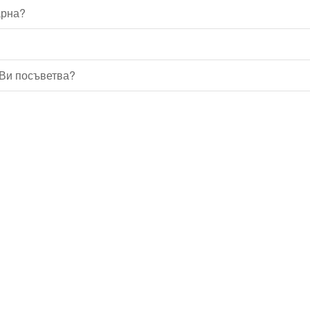
арна?
 Ви посъветва?
Водопроводчик Дружба
Водопроводчик Люлин
Водопроводчик Обеля
Водопроводчик Младост
Водопроводчик Надежда
Водопроводчик в Овча купел