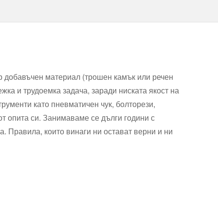
ър добавъчен материал (трошен камък или речен
ежка и трудоемка задача, заради ниската якост на
рументи като пневматичен чук, болторези,
т опита си. Занимаваме се дълги години с
а. Правила, които винаги ни остават верни и ни