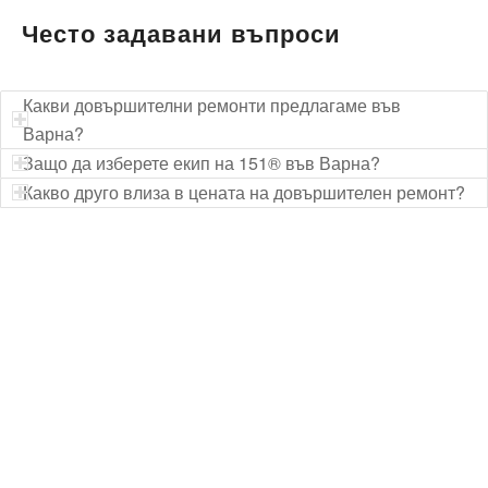
Често задавани въпроси
Какви довършителни ремонти предлагаме във
Варна?
Защо да изберете екип на 151® във Варна?
Какво друго влиза в цената на довършителен ремонт?
Технически надзор на ремонт
Видеодиагностика на канали
Монтаж на душ панел
Смяна на щрангове