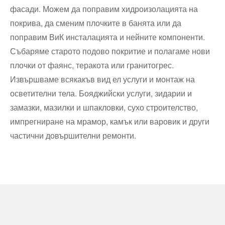
фасади. Можем да поправим хидроизолацията на
покрива, да сменим плочките в банята или да
поправим ВиК инсталацията и нейните компоненти.
Събаряме старото подово покритие и полагаме нови
плочки от фаянс, теракота или гранитогрес.
Извършваме всякакъв вид ел услуги и монтаж на
осветителни тела. Бояджийски услуги, зидарии и
замазки, мазилки и шпакловки, сухо строителство,
импрегниране на мрамор, камък или варовик и други
частични довършителни ремонти.