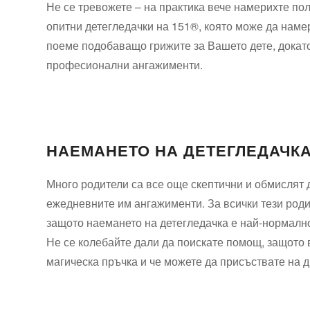
Не се тревожете – на практика вече намерихте по
опитни детегледачки на 151®, която може да намер
поеме подобаващо грижите за Вашето дете, докат
професионални ангажименти.
НАЕМАНЕТО НА ДЕТЕГЛЕДАЧКА
Много родители са все още скептични и обмислят д
ежедневните им ангажименти. За всички тези родит
защото наемането на детегледачка е най-нормално
Не се колебайте дали да поискате помощ, защото вс
магическа пръчка и че можете да присъствате на 