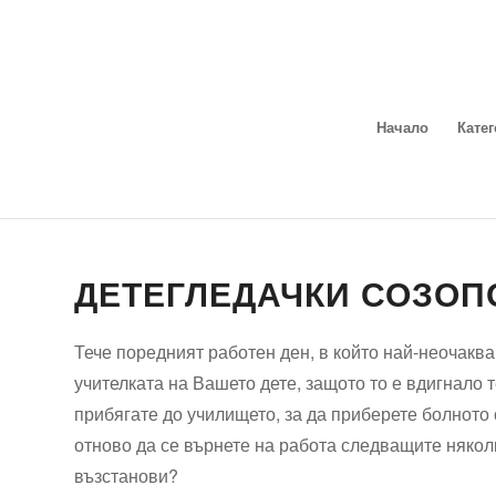
Начало
Кате
ДЕТЕГЛЕДАЧКИ СОЗОП
Тече поредният работен ден, в който най-неочаква
учителката на Вашето дете, защото то е вдигнало 
прибягате до училището, за да приберете болното с
отново да се върнете на работа следващите някол
възстанови?