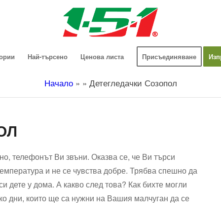
гории
Най-търсено
Ценова листа
Присъединяване
Изп
Начало
»
»
Детегледачки Созопол
ОЛ
но, телефонът Ви звъни. Оказва се, че Ви търси
температура и не се чувства добре. Трябва спешно да
и дете у дома. А какво след това? Как бихте могли
ко дни, които ще са нужни на Вашия малчуган да се