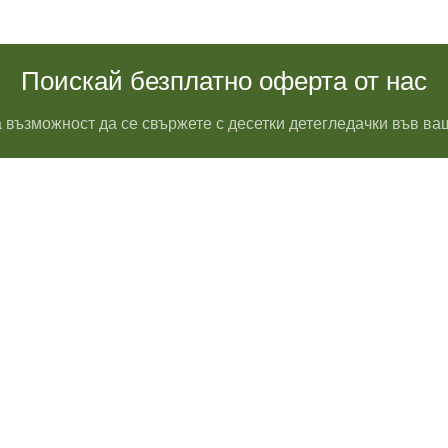
Поискай безплатно оферта от нас
 възможност да се свържете с десетки детегледачки във ва
Водопроводчик Дружба
Водопроводчик Люлин
Водопроводчик Обеля
Водопроводчик Младост
Водопроводчик Надежда