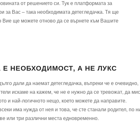
ловината от решението си. Тук е платформата за
и за Вас – така необходимата детегледачка. Тя ще
о Вие ще можете отново да се върнете към Вашите
 Е НЕОБХОДИМОСТ, А НЕ ЛУКС
ълго дали да наемат детегледачка, въпреки че е очевидно,
ели искаме на кажем, че не е нужно да се тревожат, да мис
то и най-логичното нещо, което можете да направите.
еки има нужда от нея и това, че сте станали родител, по н
две или три различни места едновременно.