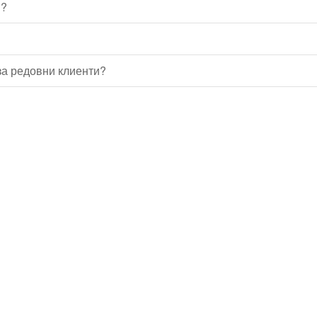
в?
а редовни клиенти?
Водопроводчик Дружба
Водопроводчик Люлин
Водопроводчик Обеля
Водопроводчик Младост
Водопроводчик Надежда
Водопроводчик в Овча купел