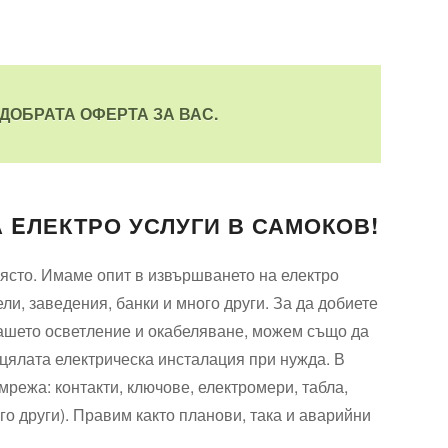
ДОБРАТА ОФЕРТА ЗА ВАС.
А EЛЕКТРО УСЛУГИ В САМОКОВ!
 място. Имаме опит в извършването на електро
и, заведения, банки и много други. За да добиете
 вашето осветление и окабеляване, можем също да
ялата електрическа инсталация при нужда. В
мрежа: контакти, ключове, електромери, табла,
о други). Правим както планови, така и аварийни