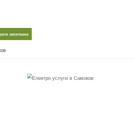
рати запитване
ков