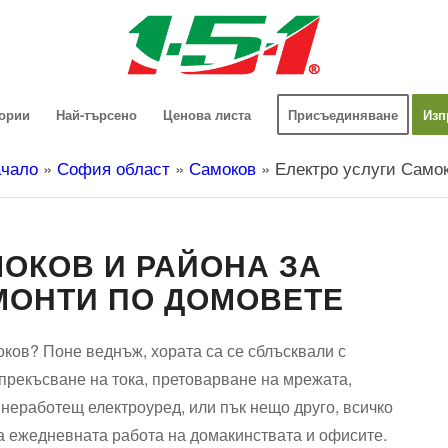
гории
Най-търсено
Ценова листа
Присъединяване
Изп
чало
»
София област
»
Самоков
»
Електро услуги Само
МОКОВ И РАЙОНА ЗА
ЕМОНТИ ПО ДОМОВЕТЕ
оков? Поне веднъж, хората са се сблъсквали с
 прекъсване на тока, претоварване на мрежата,
 неработещ електроуред, или пък нещо друго, всичко
а ежедневната работа на домакинствата и офисите.