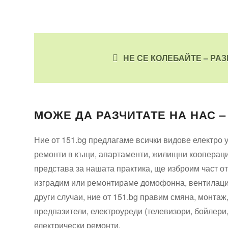
НЕ СЕ КОЛЕБАЙТЕ – РА
МОЖЕ ДА РАЗЧИТАТЕ НА НАС –
Ние от 151.bg предлагаме всички видове електро у
ремонти в къщи, апартаменти, жилищни кооперации
представа за нашата практика, ще изброим част о
изградим или ремонтираме домофонна, вентилацио
други случаи, ние от 151.bg правим смяна, монтаж
предпазители, електроуреди (телевизори, бойлери
електрически ремонти.