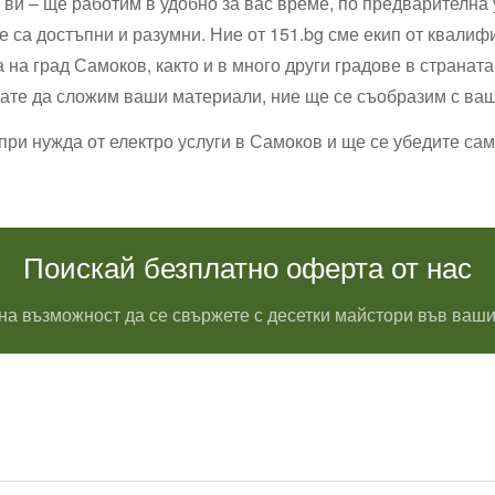
ви – ще работим в удобно за вас време, по предварителна 
е са достъпни и разумни. Ние от 151.bg сме екип от квали
 на град Самоков, както и в много други градове в странат
кате да сложим ваши материали, ние ще се съобразим с ва
при нужда от електро услуги в Самоков и ще се убедите са
Поискай безплатно оферта от нас
на възможност да се свържете с десетки майстори във ваши