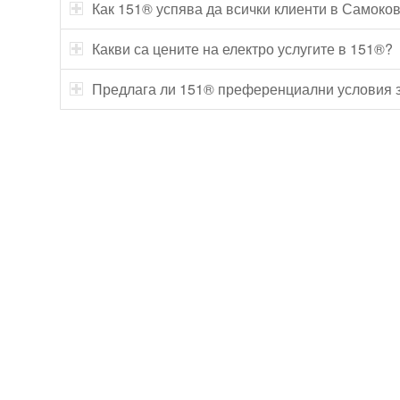
Как 151® успява да всички клиенти в Самоко
Какви са цените на електро услугите в 151®?
Предлага ли 151® преференциални условия з
Технически надзор на ремонт
Видеодиагностика на канали
Монтаж на душ панел
Смяна на щрангове
Монтаж на тоалетна чиния
ВиК услуги Бургас