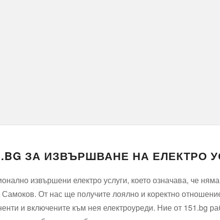
1.BG ЗА ИЗВЪРШВАНЕ НА ЕЛЕКТРО 
онално извършени електро услуги, което означава, че няма 
ад Самоков. От нас ще получите лоялно и коректно отношен
енти и включените към нея електроуреди. Ние от 151.bg ра