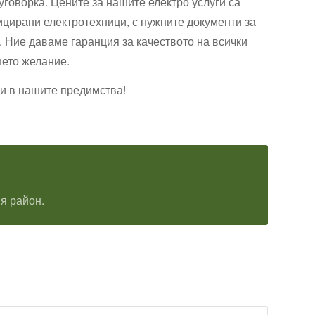
уговорка. Цените за нашите електро услуги са
фицирани електротехници, с нужните документи за
а. Ние даваме гаранция за качеството на всички
шето желание.
ми в нашите предимства!
я район.