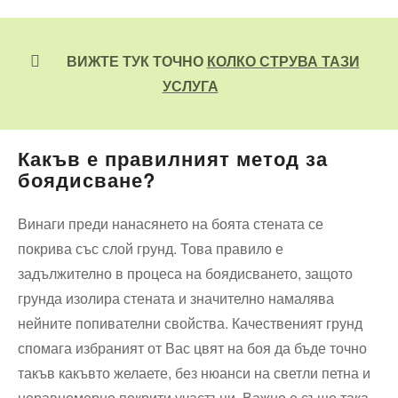
ВИЖТЕ ТУК ТОЧНО
КОЛКО СТРУВА ТАЗИ
УСЛУГА
Какъв е правилният метод за
боядисване?
Винаги преди нанасянето на боята стената се
покрива със слой грунд. Това правило е
задължително в процеса на боядисването, защото
грунда изолира стената и значително намалява
нейните попивателни свойства. Качественият грунд
спомага избраният от Вас цвят на боя да бъде точно
такъв какъвто желаете, без нюанси на светли петна и
неравномерно покрити участъци. Важно е също така