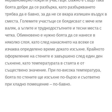
боята добре да се разбърка, като разбъркването
трябва да е бавно, за да не се вкара излишен въздух в
сместа. Големите участъци се боядисват с мече или
валяк, а ъглите и труднодостъпните и тесни места с
четка. Обикновено е нужно боята да се нанесе в
няколко слоя, като след нанасянето на всеки се
изчаква определено време докато изсъхне. Крайното
оформление на стените е завършено след един ден
съхнене, като температурата в стаята е от
съществено значение. При по-висока температура,
боята по стените ще изсъхне по-бързо и съответно
при хладно помещение – по-бавно.