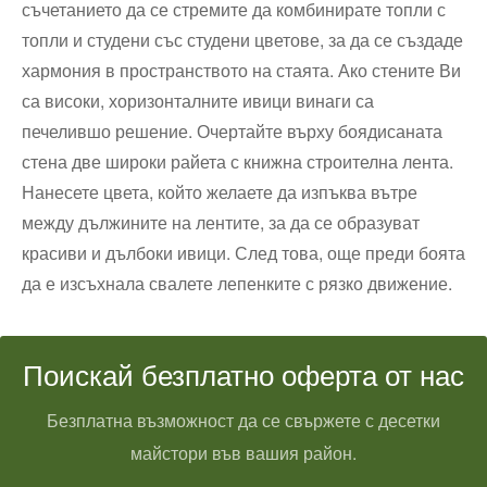
съчетанието да се стремите да комбинирате топли с
топли и студени със студени цветове, за да се създаде
хармония в пространството на стаята. Ако стените Ви
са високи, хоризонталните ивици винаги са
печелившо решение. Очертайте върху боядисаната
стена две широки райета с книжна строителна лента.
Нанесете цвета, който желаете да изпъква вътре
между дължините на лентите, за да се образуват
красиви и дълбоки ивици. След това, още преди боята
да е изсъхнала свалете лепенките с рязко движение.
Поискай безплатно оферта от нас
Безплатна възможност да се свържете с десетки
майстори във вашия район.