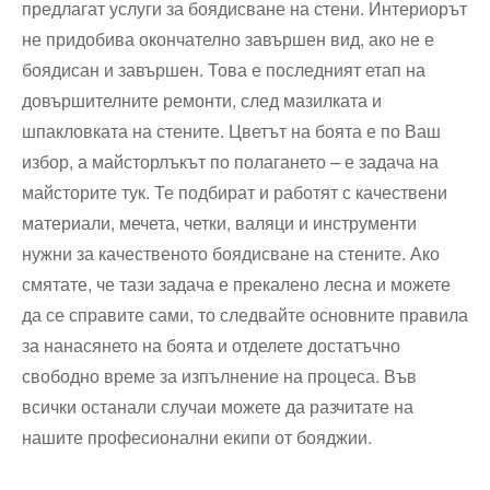
предлагат услуги за боядисване на стени. Интериорът
не придобива окончателно завършен вид, ако не е
боядисан и завършен. Това е последният етап на
довършителните ремонти, след мазилката и
шпакловката на стените. Цветът на боята е по Ваш
избор, а майсторлъкът по полагането – е задача на
майсторите тук. Те подбират и работят с качествени
материали, мечета, четки, валяци и инструменти
нужни за качественото боядисване на стените. Ако
смятате, че тази задача е прекалено лесна и можете
да се справите сами, то следвайте основните правила
за нанасянето на боята и отделете достатъчно
свободно време за изпълнение на процеса. Във
всички останали случаи можете да разчитате на
нашите професионални екипи от бояджии.