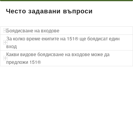
Често задавани въпроси
Боядисване на входове
За колко време екипите на 151® ще боядисат един
вход
Какви видове боядисване на входове може да
предложи 151®
Технически надзор на ремонт
Видеодиагностика на канали
Монтаж на душ панел