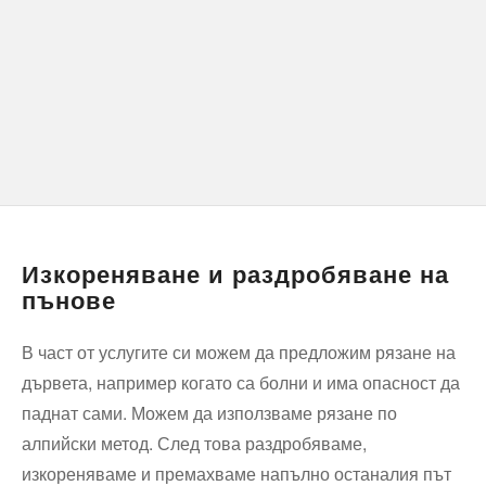
Изкореняване и раздробяване на
пънове
В част от услугите си можем да предложим рязане на
дървета, например когато са болни и има опасност да
паднат сами. Можем да използваме рязане по
алпийски метод. След това раздробяваме,
изкореняваме и премахваме напълно останалия път