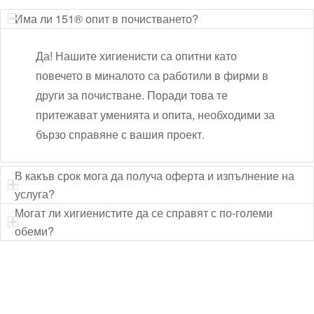
Има ли 151® опит в почистването?
Да! Нашите хигиенисти са опитни като
повечето в миналото са работили в фирми в
други за почистване. Поради това те
притежават уменията и опита, необходими за
бързо справяне с вашия проект.
В какъв срок мога да получа оферта и изпълнение на
услуга?
Могат ли хигиенистите да се справят с по-големи
обеми?