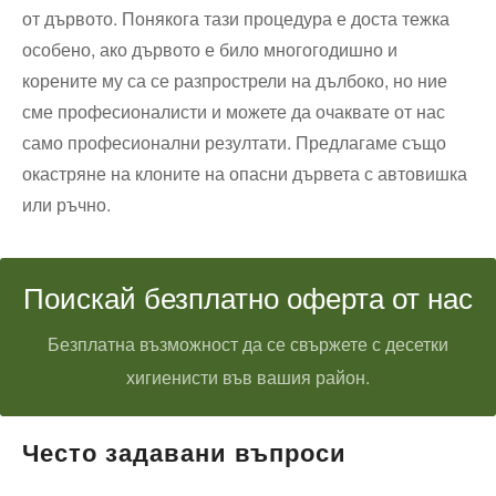
от дървото. Понякога тази процедура е доста тежка
особено, ако дървото е било многогодишно и
корените му са се разпрострели на дълбоко, но ние
сме професионалисти и можете да очаквате от нас
само професионални резултати. Предлагаме също
окастряне на клоните на опасни дървета с автовишка
или ръчно.
Поискай безплатно оферта от нас
Безплатна възможност да се свържете с десетки
хигиенисти във вашия район.
Често задавани въпроси