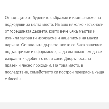
Отпадъците от бурените събрахме и изхвърлихме на
подходящи за целта места. Имаше няколко изсъхнали
от горещината дървета, които вече бяха мъртви и
изгнили затова ги изрязахме и нацепихме на малки
парчета. Останалите дървета, които се бяха запазили
подкастрихме и оформихме, за да им помогнем да се
изправят и сдобият с нови сили. Дворът остана
празен и лесно проходим. На това място, в
последствие, семейството си построи прекрасна къща
с басейн.