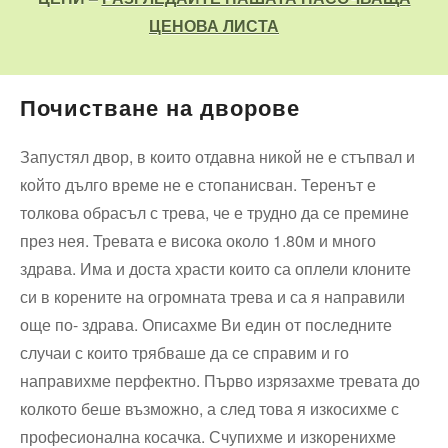
ЦЕНОВА ЛИСТА
Почистване на дворове
Запустял двор, в които отдавна никой не е стъпвал и
който дълго време не е стопанисван. Теренът е
толкова обрасъл с трева, че е трудно да се премине
през нея. Тревата е висока около 1.80м и много
здрава. Има и доста храсти които са оплели клоните
си в корените на огромната трева и са я направили
още по- здрава. Описахме Ви един от последните
случаи с които трябваше да се справим и го
направихме перфектно. Първо изрязахме тревата до
колкото беше възможно, а след това я изкосихме с
професионална косачка. Счупихме и изкоренихме