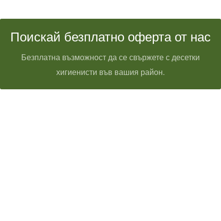
Поискай безплатно оферта от нас
Безплатна възможност да се свържете с десетки
хигиенисти във вашия район.
Технически надзор на ремонт
Видеодиагностика на канали
Монтаж на душ панел
Смяна на щрангове
Монтаж на тоалетна чиния