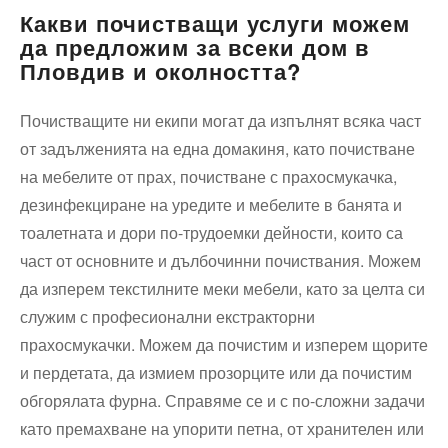
Какви почистващи услуги можем
да предложим за всеки дом в
Пловдив и околността?
Почистващите ни екипи могат да изпълнят всяка част
от задълженията на една домакиня, като почистване
на мебелите от прах, почистване с прахосмукачка,
дезинфекциране на уредите и мебелите в банята и
тоалетната и дори по-трудоемки дейности, които са
част от основните и дълбочинни почиствания. Можем
да изперем текстилните меки мебели, като за целта си
служим с професионални екстракторни
прахосмукачки. Можем да почистим и изперем щорите
и пердетата, да измием прозорците или да почистим
обгорялата фурна. Справяме се и с по-сложни задачи
като премахване на упорити петна, от хранителен или