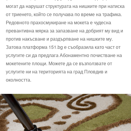
могат да нарушат структурата на нишките при натиска
от триенето, който се получава по време на трафика.
Редовното прахосмукиране на мокета е чудесна
превантивна мярка за запазване на добрият му вид и
против накъсване и раздърпване на нишките му.
Затова платформа 151.bg е съобразила като част от
услугите си да предлага Абонаментно почистване на
мокетените площи. Можете да се възползвате от
услугите ни на територията на град Пловдив и
околността.