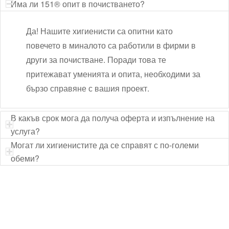
Има ли 151® опит в почистването?
Да! Нашите хигиенисти са опитни като
повечето в миналото са работили в фирми в
други за почистване. Поради това те
притежават уменията и опита, необходими за
бързо справяне с вашия проект.
В какъв срок мога да получа оферта и изпълнение на
услуга?
Могат ли хигиенистите да се справят с по-големи
обеми?