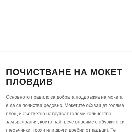
ПОЧИСТВАНЕ НА МОКЕТ
ПЛОВДИВ
Основното правило за добрата поддръжка на мокета
е да се почиства редовно. Мокетите обхващат голяма
площ и съответно натрупват големи количества
замърсявания, които най- вече внасяме с обувките си
(песъчинки, трохи или други дребни отпадъци). Те