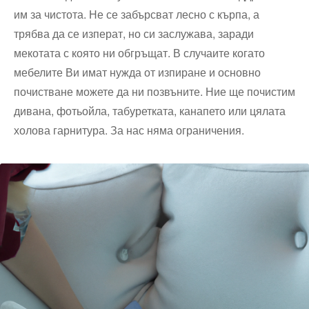
им за чистота. Не се забърсват лесно с кърпа, а
трябва да се изперат, но си заслужава, заради
мекотата с която ни обгръщат. В случаите когато
мебелите Ви имат нужда от изпиране и основно
почистване можете да ни позвъните. Ние ще почистим
дивана, фотьойла, табуретката, канапето или цялата
холова гарнитура. За нас няма ограничения.