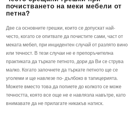
почистването на меки мебели от
петна?
Две са основните грешки, които се допускат най-
често, когато се опитвате да почистите сами, част от
меката мебел, при инцидентен случай от разлято вино
или течност. В тези случаи не е препоръчителна
практиката да търкате петното, дори да Ви се струва
малко. Когато започнете да търкате петното ще се
уголеми и ще навлезе по- дълбоко в тапицерията.
Можете вместо това да попиете до колкото се може
течността, която все още не е навлязла навътре, като
внимавате да не прилагате никакъв натиск.