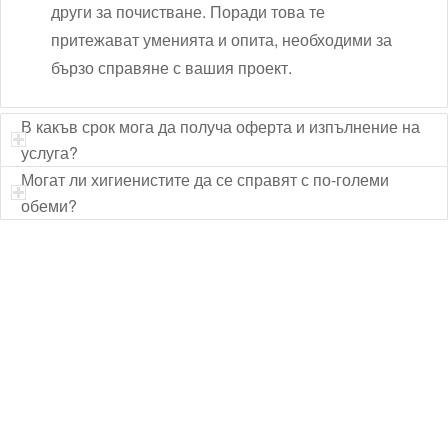
други за почистване. Поради това те
притежават уменията и опита, необходими за
бързо справяне с вашия проект.
В какъв срок мога да получа оферта и изпълнение на
услуга?
Могат ли хигиенистите да се справят с по-големи
обеми?
Технически надзор на ремонт
Видеодиагностика на канали
Монтаж на душ панел
Смяна на щрангове