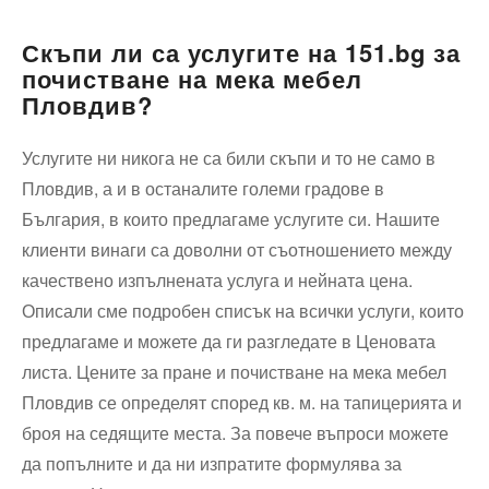
Скъпи ли са услугите на 151.bg за
почистване на мека мебел
Пловдив?
Услугите ни никога не са били скъпи и то не само в
Пловдив, а и в останалите големи градове в
България, в които предлагаме услугите си. Нашите
клиенти винаги са доволни от съотношението между
качествено изпълнената услуга и нейната цена.
Описали сме подробен списък на всички услуги, които
предлагаме и можете да ги разгледате в Ценовата
листа. Цените за пране и почистване на мека мебел
Пловдив се определят според кв. м. на тапицерията и
броя на седящите места. За повече въпроси можете
да попълните и да ни изпратите формулява за