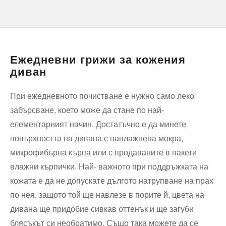
Ежедневни грижи за кожения
диван
При ежедневното почистване е нужно само леко
забърсване, което може да стане по най-
елементарният начин. Достатъчно е да минете
повърхността на дивана с навлажнена мокра,
микрофибърна кърпа или с продаваните в пакети
влажни кърпички. Най- важното при поддръжката на
кожата е да не допускате дългото натрупване на прах
по нея, защото той ще навлезе в порите й, цвета на
дивана ще придобие сивкав оттенък и ще загуби
блясъкът си необратимо. Също така можете да се