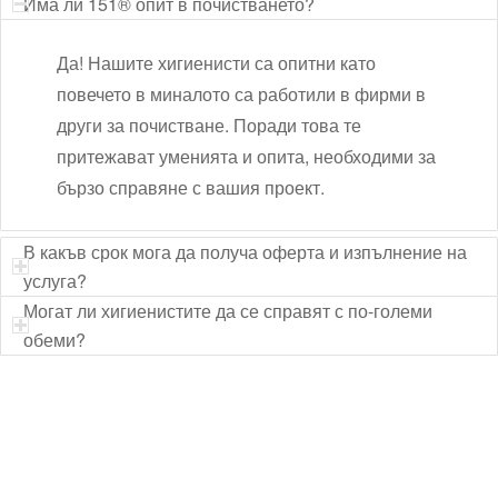
Има ли 151® опит в почистването?
Да! Нашите хигиенисти са опитни като
повечето в миналото са работили в фирми в
други за почистване. Поради това те
притежават уменията и опита, необходими за
бързо справяне с вашия проект.
В какъв срок мога да получа оферта и изпълнение на
услуга?
Могат ли хигиенистите да се справят с по-големи
обеми?