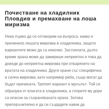
Почистване на хладилник
Пловдив и премахване на лоша
миризма
Нека първо да си отговорим на въпроса- какво е
причинило лошата миризма в хладилника, защото
вариантите може да са няколко. Застоялата, дълго
време храна може да замирише неприятно и това да
доведе до неприятна миризма при отварянето на
вратата на хладилника. Други храни със специфична
и силна миризма, като например риба, също могат да
бъдат причината. Третият вариант е мухълът. Той се
образува от влагата в хладилника, а спорите му дори
са опасни за съхраняваната храна. Затова
препоръчително е да си създадете навик да