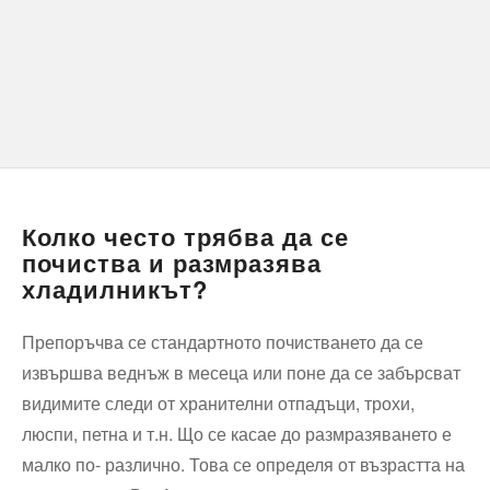
Колко често трябва да се
почиства и размразява
хладилникът?
Препоръчва се стандартното почистването да се
извършва веднъж в месеца или поне да се забърсват
видимите следи от хранителни отпадъци, трохи,
люспи, петна и т.н. Що се касае до размразяването е
малко по- различно. Това се определя от възрастта на