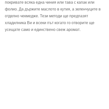
покривате всяка една чиния или тава с капак или
фолио. Да държите маслото в кутия, а зеленчуците в
отделно чекмедже. Тези методи ще предпазят
хладилника Ви и всеки път когато го отворите ще
усещате само и единствено свеж аромат.