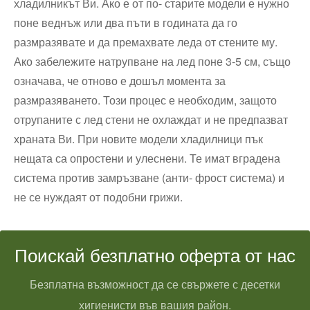
хладилникът Ви. Ако е от по- старите модели е нужно
поне веднъж или два пъти в годината да го
размразявате и да премахвате леда от стените му.
Ако забележите натрупване на лед поне 3-5 см, също
означава, че отново е дошъл момента за
размразяването. Този процес е необходим, защото
отрупаните с лед стени не охлаждат и не предпазват
храната Ви. При новите модели хладилници пък
нещата са опростени и улеснени. Те имат вградена
система против замръзване (анти- фрост система) и
не се нуждаят от подобни грижи.
Поискай безплатно оферта от нас
Безплатна възможност да се свържете с десетки
хигиенисти във вашия район.