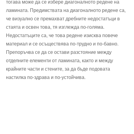
тогава може да се избере диагоналното редене на
ламината. Предимствата на диагоналното редене са,
че визуално се премахват дребните недостатъци в
стаята и освен това, тя изглежда по-голяма.
Недостатъците са, че това редене изисква повече
материал и се осъществява по-трудно и по-бавно.
Препоръчва се да се остави разстояние между
отделните елементи от ламината, както и между
крайните части и стените, за да бъде подовата
настилка по-здрава и по-устойчива.