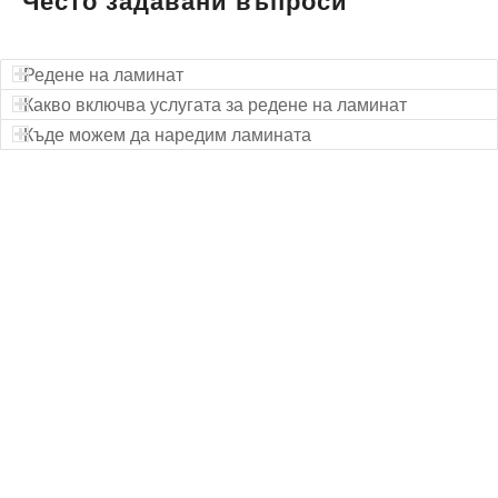
Често задавани въпроси
Редене на ламинат
Какво включва услугата за редене на ламинат
Къде можем да наредим ламината
Технически надзор на ремонт
Видеодиагностика на канали
Монтаж на душ панел
Смяна на щрангове
Монтаж на тоалетна чиния
ВиК услуги Бургас