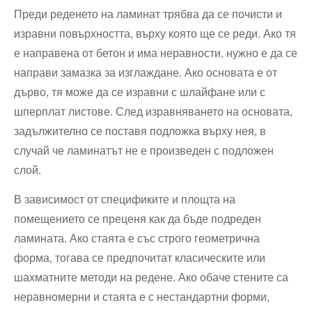
Преди реденето на ламинат трябва да се почисти и
изравни повърхността, върху която ще се реди. Ако тя
е направена от бетон и има неравности, нужно е да се
направи замазка за изглаждане. Ако основата е от
дърво, тя може да се изравни с шлайфане или с
шперплат листове. След изравняването на основата,
задължително се поставя подложка върху нея, в
случай че ламинатът не е произведен с подложен
слой.
В зависимост от спецификите и площта на
помещението се преценя как да бъде подреден
ламината. Ако стаята е със строго геометрична
форма, тогава се предпочитат класическите или
шахматните методи на редене. Ако обаче стените са
неравномерни и стаята е с нестандартни форми,