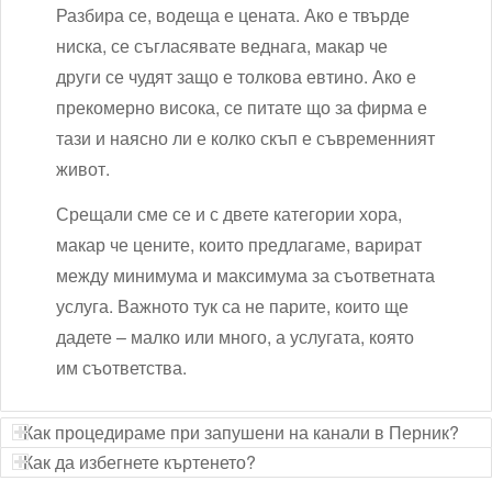
Разбира се, водеща е цената. Ако е твърде
ниска, се съгласявате веднага, макар че
други се чудят защо е толкова евтино. Ако е
прекомерно висока, се питате що за фирма е
тази и наясно ли е колко скъп е съвременният
живот.
Срещали сме се и с двете категории хора,
макар че цените, които предлагаме, варират
между минимума и максимума за съответната
услуга. Важното тук са не парите, които ще
дадете – малко или много, а услугата, която
им съответства.
Как процедираме при запушени на канали в Перник?
Как да избегнете къртенето?