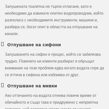
Запушената тоалетна не търпи отлагане, като е
необходимо да извикате опитен водопроводчик, който
разполага с необходимите инструменти, машини и,
разбира се, богат опит в областта на отпушване на
канали.
Отпушване на сифони
Запушването на сифон е процес, който се забелязва
трудно. Повечето ни клиенти разбират и обръщат
внимание на този проблем едва когато водата спре да
се оттича в сифона или избликва от друг.
Отпушване на мивки
Ако оттичането на водата отнема повече време от
обичайното и също така е придружено с неприятна
миризма, най-вероятно имате нужда от нашите