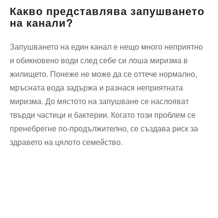
Какво представлява запушването
на канали?
Запушването на един канал е нещо много неприятно
и обикновено води след себе си лоша миризма в
жилището. Понеже не може да се оттече нормално,
мръсната вода задържа и разнася неприятната
миризма. До мястото на запушване се наслояват
твърди частици и бактерии. Когато този проблем се
пренебрегне по-продължително, се създава риск за
здравето на цялото семейство.