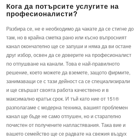
Кога да потърсите услугите на
професионалисти?
Разбира се, не е необходимо да чакате да се стигне до
там, но в крайна сметка рано или късно въпросният
канал окончателно ще се запуши и няма да ви остане
друг избор, освен да се доверите на професионалист
по отпушване на канали. Това е най-правилното
решение, което можете да вземете, защото фирмите,
занимаващи се с тази дейност са се специализирали
и ще свършат своята работа качествено и в
максимално кратък срок. И тъй като ние от 151®
разполагаме с модерна техника, вашият проблемен
канал ще бъде не само отпушен, но и старателно
почистен от получените напластявания. Така вие и
вашето семейство ще се радвате на свежия въздух