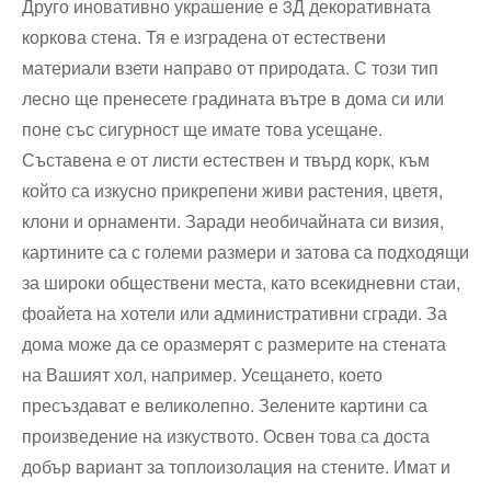
Друго иновативно украшение е 3Д декоративната
коркова стена. Тя е изградена от естествени
материали взети направо от природата. С този тип
лесно ще пренесете градината вътре в дома си или
поне със сигурност ще имате това усещане.
Съставена е от листи естествен и твърд корк, към
който са изкусно прикрепени живи растения, цветя,
клони и орнаменти. Заради необичайната си визия,
картините са с големи размери и затова са подходящи
за широки обществени места, като всекидневни стаи,
фоайета на хотели или административни сгради. За
дома може да се оразмерят с размерите на стената
на Вашият хол, например. Усещането, което
пресъздават е великолепно. Зелените картини са
произведение на изкуството. Освен това са доста
добър вариант за топлоизолация на стените. Имат и