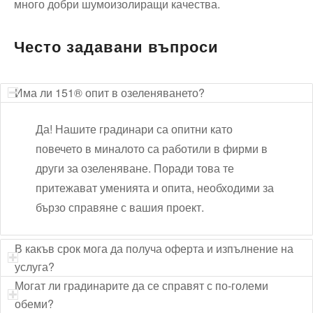
много добри шумоизолиращи качества.
Често задавани въпроси
Има ли 151® опит в озеленяването?
Да! Нашите градинари са опитни като
повечето в миналото са работили в фирми в
други за озеленяване. Поради това те
притежават уменията и опита, необходими за
бързо справяне с вашия проект.
В какъв срок мога да получа оферта и изпълнение на
услуга?
Могат ли градинарите да се справят с по-големи
обеми?