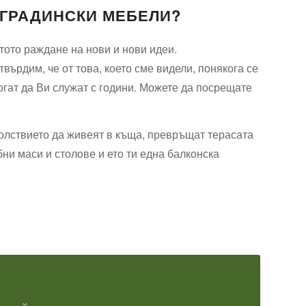
 ГРАДИНСКИ МЕБЕЛИ?
тото раждане на нови и нови идеи.
ърдим, че от това, което сме видели, понякога се
огат да Ви служат с години. Можете да посрещате
волствието да живеят в къща, превръщат терасата
бни маси и столове и ето ти една балконска