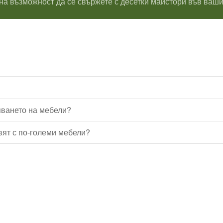
на възможност да се свържете с десетки майстори във ваши
яването на мебели?
вят с по-големи мебели?
Водопроводчик Дружба
Водопроводчик Люлин