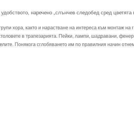
удобството, наречено „слънчев следобед сред цветята в
групи хора, както и нарастване на интереса към монтаж на
толовете в трапезарията. Пейки, лампи, шадравани, фенери,
елите. Понякога сглобяването им по правилния начин отнем