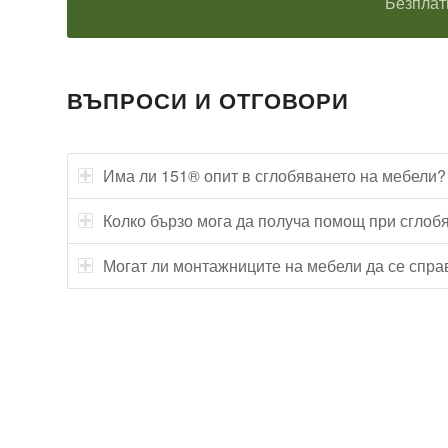
Безплат
ВЪПРОСИ И ОТГОВОРИ
Има ли 151® опит в сглобяването на мебели?
Колко бързо мога да получа помощ при сглоб
Могат ли монтажниците на мебели да се спра
Технически надзор на ремонт
Видеодиагностика на канали