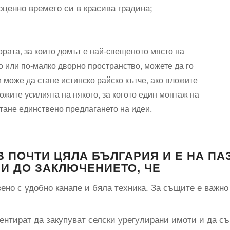
ценно времето си в красива градина;
ората, за които домът е най-свещеното място на
мо или по-малко дворно пространство, можете да го
 може да стане истинско райско кътче, ако вложите
ожите усилията на някого, за когото един монтаж на
стане единствено предлагането на идеи.
 ПОЧТИ ЦЯЛА БЪЛГАРИЯ И Е НА ПА
И ДО ЗАКЛЮЧЕНИЕТО, ЧЕ
ено с удобно канапе и бяла техника. За същите е важно 
нтират да закупуват селски урегулирани имоти и да съ