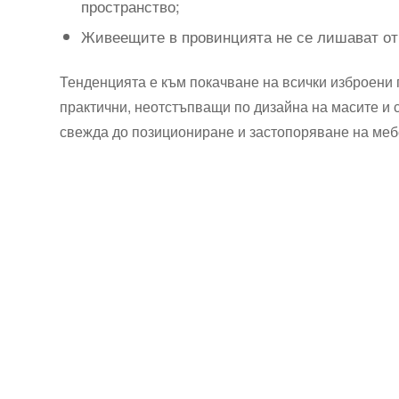
пространство;
Живеещите в провинцията не се лишават от 
Тенденцията е към покачване на всички изброени 
практични, неотстъпващи по дизайна на масите и с
свежда до позициониране и застопоряване на меб