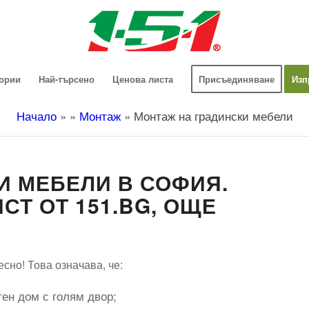
гории
Най-търсено
Ценова листа
Присъединяване
Изп
Начало
»
»
Монтаж
»
Монтаж на градински мебели
И МЕБЕЛИ В СОФИЯ.
Т ОТ 151.BG, ОЩЕ
сно! Това означава, че:
ен дом с голям двор;