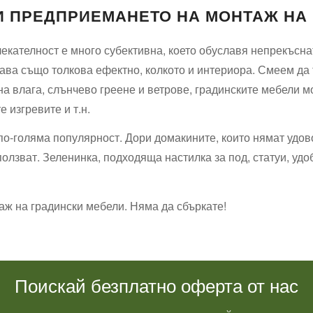
РИ ПРЕДПРИЕМАНЕТО НА МОНТАЖ НА
лекателност е много субективна, което обуславя непрекъсна
ва също толкова ефектно, колкото и интериора. Смеем да тв
на влага, слънчево греене и ветрове, градинските мебели м
 изгревите и т.н.
по-голяма популярност. Дори домакините, които нямат удо
зползват. Зеленинка, подходяща настилка за под, статуи, удо
аж на градински мебели. Няма да сбъркате!
Поискай безплатно оферта от нас