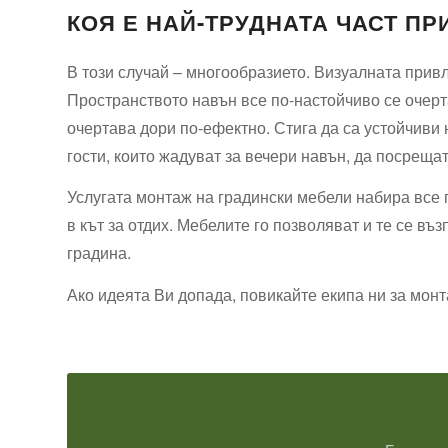
КОЯ Е НАЙ-ТРУДНАТА ЧАСТ П
В този случай – многообразието. Визуалната прив
Пространството навън все по-настойчиво се очерта
очертава дори по-ефектно. Стига да са устойчиви 
гости, които жадуват за вечери навън, да посрещате
Услугата монтаж на градински мебели набира все 
в кът за отдих. Мебелите го позволяват и те се въ
градина.
Ако идеята Ви допада, повикайте екипа ни за монт