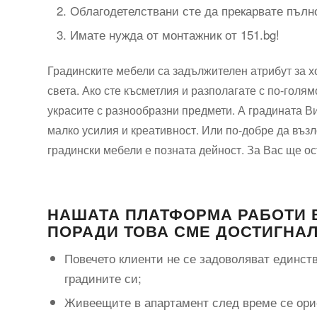
Облагодетелствани сте да прекарвате пълно
Имате нужда от монтажник от 151.bg!
Градинските мебели са задължителен атрибут за х
света. Ако сте късметлия и разполагате с по-голя
украсите с разнообразни предмети. А градината Ви
малко усилия и креативност. Или по-добре да възл
градински мебели е позната дейност. За Вас ще о
НАШАТА ПЛАТФОРМА РАБОТИ В
ПОРАДИ ТОВА СМЕ ДОСТИГНАЛ
Повечето клиенти не се задоволяват единств
градините си;
Живеещите в апартамент след време се орие