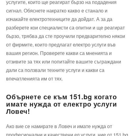
услугите, които ще реагират бързо на подадения
сигнал. Обяснете накратко какво е станало и
изчакайте електротехниците да дойдат. А за да
разберете кои специалисти са опитни и ще реагират
бързо, трябва да сте проучили предварително някои
от фирмите, които предлагат електро услуги във
вашия регион. Проверете какви са мненията и
отзивите за тях или попитайте вашите съграждани
дали са ползвали техните услуги и какви са
впечатленията им от тях.
Обърнете се към 151.bg когато
имате нужда от електро услуги
Ловеч!
Ако вие се намирате в Ловеч и имате нужда от
професионални и качествени ел услуги, ние от 151.bg