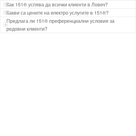
Как 151® успява да всички клиенти в Ловеч?
Какви са цените на електро услугите в 151®?
Предлага ли 151® преференциални условия за
редовни клиенти?
Технически надзор на ремонт
Видеодиагностика на канали
Монтаж на душ панел
Смяна на щрангове
Монтаж на тоалетна чиния
ВиК услуги Бургас
ВиК услуги Перник