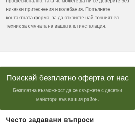
професионално, така че можете да ни се доверите без
никакви притеснения и колебания. Попълнете
контактната форма, за да откриете най-точният ел
техник за смяната на вашата ел инсталация.
Поискай безплатно оферта от нас
Безплатна възможност да се свържете с десетки
майстори във вашия район.
Често задавани въпроси