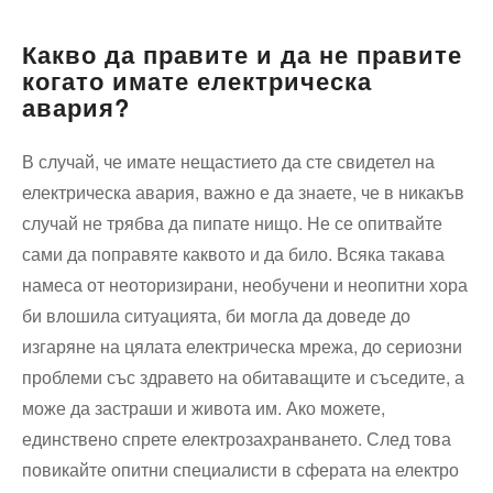
Какво да правите и да не правите
когато имате електрическа
авария?
В случай, че имате нещастието да сте свидетел на
електрическа авария, важно е да знаете, че в никакъв
случай не трябва да пипате нищо. Не се опитвайте
сами да поправяте каквото и да било. Всяка такава
намеса от неоторизирани, необучени и неопитни хора
би влошила ситуацията, би могла да доведе до
изгаряне на цялата електрическа мрежа, до сериозни
проблеми със здравето на обитаващите и съседите, а
може да застраши и живота им. Ако можете,
единствено спрете електрозахранването. След това
повикайте опитни специалисти в сферата на електро