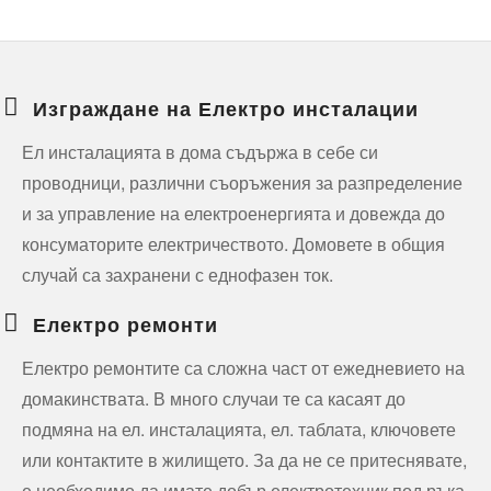
Изграждане на Електро инсталации
Ел инсталацията в дома съдържа в себе си
проводници, различни съоръжения за разпределение
и за управление на електроенергията и довежда до
консуматорите електричеството. Домовете в общия
случай са захранени с еднофазен ток.
Електро ремонти
Електро ремонтите са сложна част от ежедневието на
домакинствата. В много случаи те са касаят до
подмяна на ел. инсталацията, ел. таблата, ключовете
или контактите в жилището. За да не се притеснявате,
е необходимо да имате добър електротехник под ръка,