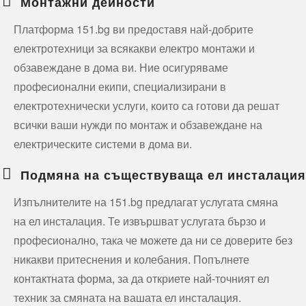
Монтажни дейности
Платформа 151.bg ви предоставя най-добрите
електротехници за всякакви електро монтажи и
обзавеждане в дома ви. Ние осигуряваме
професионални екипи, специализирани в
електротехнически услуги, които са готови да решат
всички ваши нужди по монтаж и обзавеждане на
електрическите системи в дома ви.
Подмяна на съществуваща ел инсталация
Изпълнителите на 151.bg предлагат услугата смяна
на ел инсталация. Те извършват услугата бързо и
професионално, така че можете да ни се доверите без
никакви притеснения и колебания. Попълнете
контактната форма, за да откриете най-точният ел
техник за смяната на вашата ел инсталация.