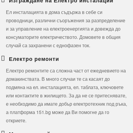
Изграждане на Електро инсталации
Ел инсталацията в дома съдържа в себе си
проводници, различни съоръжения за разпределение
и за управление на електроенергията и довежда до
консуматорите електричеството. Домовете в общия
случай са захранени с еднофазен ток.
Електро ремонти
Електро ремонтите са сложна част от ежедневието на
домакинствата. В много случаи те са касаят до
подмяна на ел. инсталацията, ел. таблата, ключовете
или контактите в жилището. За да не се притеснявате,
е необходимо да имате добър електротехник под ръка,
а платформа 151.bg може да Ви помогне да го
откриете.