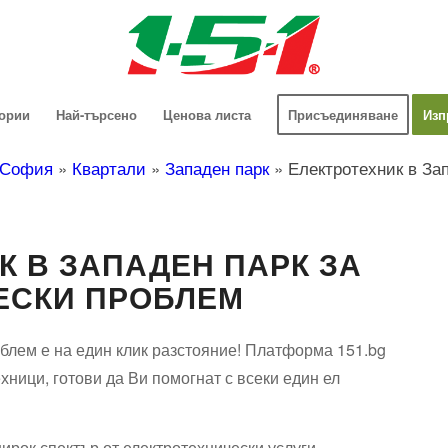
гории
Най-търсено
Ценова листа
Присъединяване
Изп
София
»
Квартали
»
Западен парк
»
Електротехник в За
К В ЗАПАДЕН ПАРК ЗА
ЕСКИ ПРОБЛЕМ
блем е на един клик разстояние! Платформа 151.bg
хници, готови да Ви помогнат с всеки един ел
ирок спектър от електротехнически услуги.