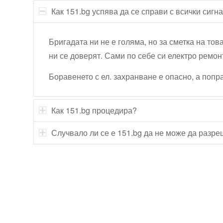
Как 151.bg успява да се справи с всички сигн
Бригадата ни не е голяма, но за сметка на тов
ни се доверят. Сами по себе си електро ремон
Боравенето с ел. захранване е опасно, а поп
Как 151.bg процедира?
Случвало ли се е 151.bg да не може да разр
Технически надзор на ремонт
Видеодиагностика на канали