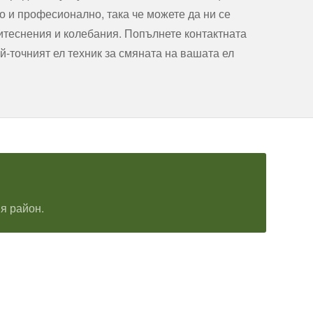
о и професионално, така че можете да ни се
итеснения и колебания. Попълнете контактната
й-точният ел техник за смяната на вашата ел
я район.