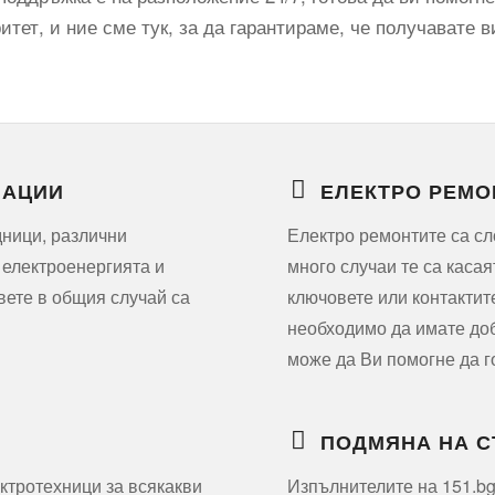
тет, и ние сме тук, за да гарантираме, че получавате в
ЛАЦИИ
ЕЛЕКТРО РЕМО
дници, различни
Електро ремонтите са сл
 електроенергията и
много случаи те са касая
вете в общия случай са
ключовете или контактит
необходимо да имате доб
може да Ви помогне да г
ПОДМЯНА НА 
ктротехници за всякакви
Изпълнителите на 151.bg