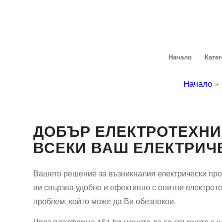
Начало
Кате
Начало
»
ДОБЪР ЕЛЕКТРОТЕХНИ
ВСЕКИ ВАШ ЕЛЕКТРИЧ
Вашето решение за възникналия електрически про
ви свързва удобно и ефективно с опитни електроте
проблем, който може да Ви обезпокои.
Чрез платформа 151.bg можете да се свържете с ш