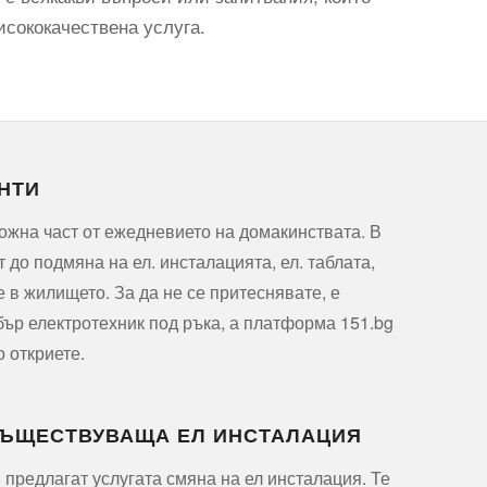
исококачествена услуга.
НТИ
ожна част от ежедневието на домакинствата. В
т до подмяна на ел. инсталацията, ел. таблата,
е в жилището. За да не се притеснявате, е
ър електротехник под ръка, а платформа 151.bg
о откриете.
СЪЩЕСТВУВАЩА ЕЛ ИНСТАЛАЦИЯ
 предлагат услугата смяна на ел инсталация. Те