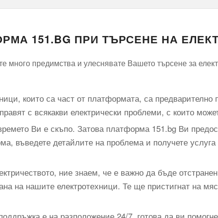
РМА 151.BG ПРИ ТЪРСЕНЕ НА ЕЛЕК
е много предимства и улеснявате Вашето търсене за елект
хници, които са част от платформата, са предварително 
справят с всякакви електрически проблеми, с които може
ремето Ви е скъпо. Затова платформа 151.bg Ви предост
ма, въведете детайлите на проблема и получете услуга
ектричеството, ние знаем, че е важно да бъде отстране
ана на нашите електротехници. Те ще пристигнат на мя
оддръжка е на разположение 24/7, готова да ви помогне