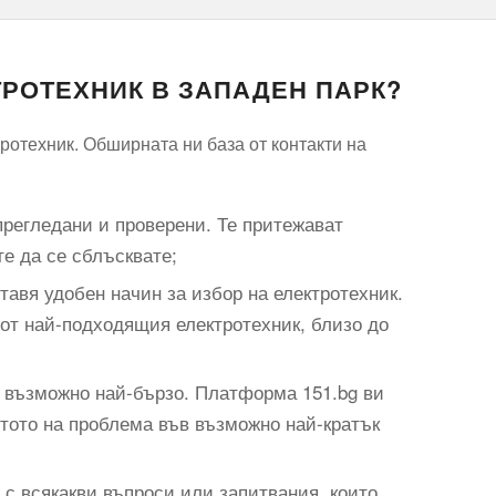
ТРОТЕХНИК В ЗАПАДЕН ПАРК?
ротехник. Обширната ни база от контакти на
прегледани и проверени. Те притежават
те да се сблъсквате;
авя удобен начин за избор на електротехник.
 от най-подходящия електротехник, близо до
н възможно най-бързо. Платформа 151.bg ви
стото на проблема във възможно най-кратък
 с всякакви въпроси или запитвания, които