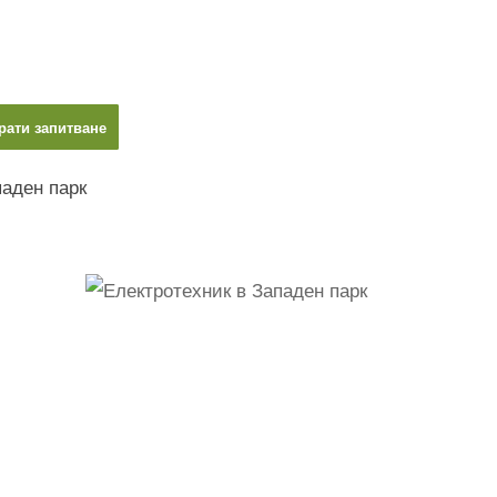
рати запитване
паден парк