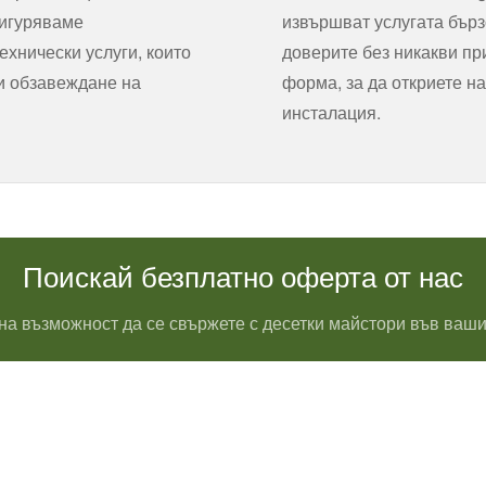
сигуряваме
извършват услугата бърз
хнически услуги, които
доверите без никакви пр
 и обзавеждане на
форма, за да откриете на
инсталация.
Поискай безплатно оферта от нас
на възможност да се свържете с десетки майстори във ваши