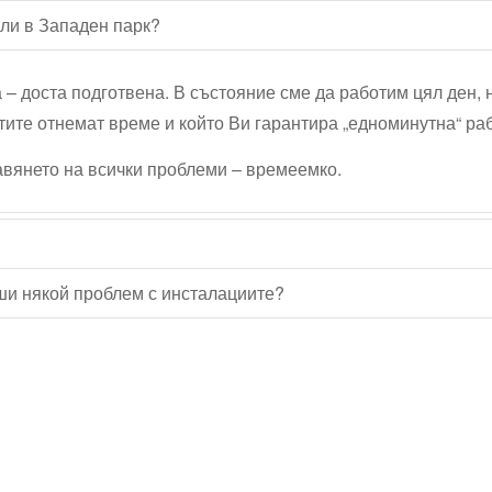
али в Западен парк?
а – доста подготвена. В състояние сме да работим цял ден, 
тите отнемат време и който Ви гарантира „едноминутна“ ра
равянето на всички проблеми – времеемко.
еши някой проблем с инсталациите?
Водопроводчик Дружба
Водопроводчик Люлин