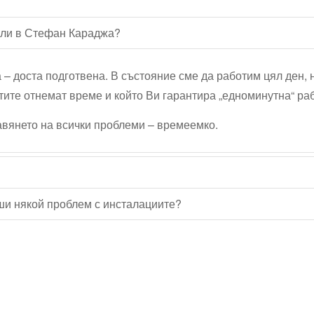
нали в Стефан Караджа?
а – доста подготвена. В състояние сме да работим цял ден, 
тите отнемат време и който Ви гарантира „едноминутна“ ра
равянето на всички проблеми – времеемко.
еши някой проблем с инсталациите?
Водопроводчик Дружба