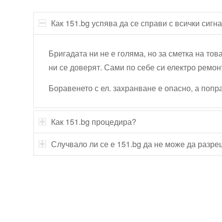
Как 151.bg успява да се справи с всички сиг
Бригадата ни не е голяма, но за сметка на тов
ни се доверят. Сами по себе си електро ремон
Боравенето с ел. захранване е опасно, а поп
Как 151.bg процедира?
Случвало ли се е 151.bg да не може да разр
Технически надзор на ремонт