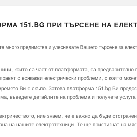
РМА 151.BG ПРИ ТЪРСЕНЕ НА ЕЛЕК
е много предимства и улеснявате Вашето търсене за елект
хници, които са част от платформата, са предварително 
справят с всякакви електрически проблеми, с които може
ремето Ви е скъпо. Затова платформа 151.bg Ви предост
ма, въведете детайлите на проблема и получете услуга
ектричеството, ние знаем, че е важно да бъде отстране
ана на нашите електротехници. Те ще пристигнат на мя