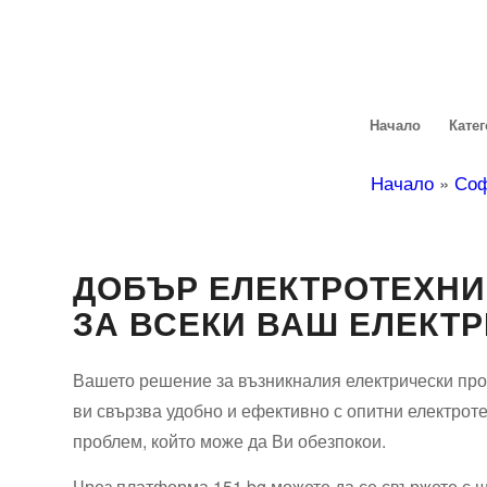
Начало
Кате
Начало
»
Со
ДОБЪР ЕЛЕКТРОТЕХНИ
ЗА ВСЕКИ ВАШ ЕЛЕКТ
Вашето решение за възникналия електрически про
ви свързва удобно и ефективно с опитни електроте
проблем, който може да Ви обезпокои.
Чрез платформа 151.bg можете да се свържете с ш