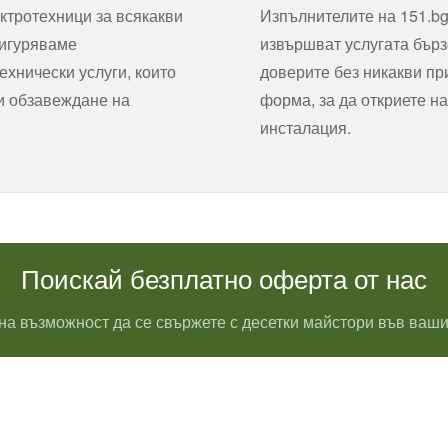
ктротехници за всякакви
Изпълнителите на 151.bg
сигуряваме
извършват услугата бърз
хнически услуги, които
доверите без никакви пр
 и обзавеждане на
форма, за да откриете на
инсталация.
Поискай безплатно оферта от нас
на възможност да се свържете с десетки майстори във ваши