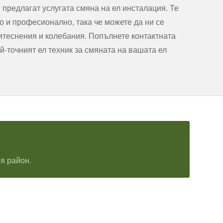
 предлагат услугата смяна на ел инсталация. Те
о и професионално, така че можете да ни се
итеснения и колебания. Попълнете контактната
й-точният ел техник за смяната на вашата ел
я район.