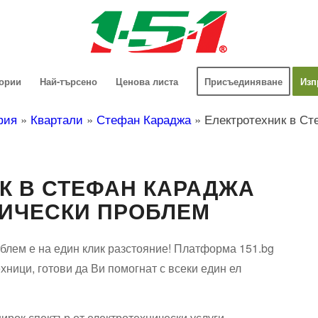
гории
Най-търсено
Ценова листа
Присъединяване
Изп
фия
»
Квартали
»
Стефан Караджа
»
Електротехник в С
К В СТЕФАН КАРАДЖА
РИЧЕСКИ ПРОБЛЕМ
блем е на един клик разстояние! Платформа 151.bg
хници, готови да Ви помогнат с всеки един ел
ирок спектър от електротехнически услуги.