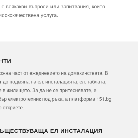
 с всякакви въпроси или запитвания, които
исококачествена услуга.
НТИ
ожна част от ежедневието на домакинствата. В
т до подмяна на ел. инсталацията, ел. таблата,
е в жилището. За да не се притеснявате, е
ър електротехник под ръка, а платформа 151.bg
о откриете.
СЪЩЕСТВУВАЩА ЕЛ ИНСТАЛАЦИЯ