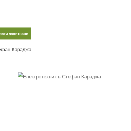
рати запитване
тефан Караджа