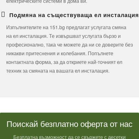
електрическите системи в дома ви.
Подмяна на съществуваща ел инсталация
Изпълнителите на 151.bg предлагат услугата смяна
на ел инсталация. Те извършват услугата бързо и
професионално, така че можете да ни се доверите без
никакви притеснения и колебания. Попълнете
контактната форма, за да откриете най-точният ел
техник за смяната на вашата ел инсталация.
Поискай безплатно оферта от нас
Безплатна възможност да се свържете с десетки