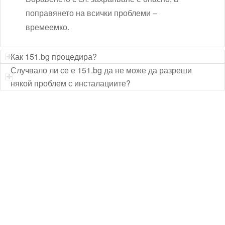
поправянето на всички проблеми –
времеемко.
Как 151.bg процедира?
Случвало ли се е 151.bg да не може да разреши
някой проблем с инсталациите?
Технически надзор на ремонт
Видеодиагностика на канали
Монтаж на душ панел
Смяна на щрангове
Монтаж на тоалетна чиния