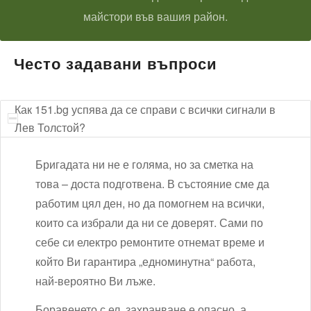
майстори във вашия район.
Често задавани въпроси
Как 151.bg успява да се справи с всички сигнали в
Лев Толстой?
Бригадата ни не е голяма, но за сметка на
това – доста подготвена. В състояние сме да
работим цял ден, но да помогнем на всички,
които са избрали да ни се доверят. Сами по
себе си електро ремонтите отнемат време и
който Ви гарантира „едноминутна“ работа,
най-вероятно Ви лъже.
Боравенето с ел. захранване е опасно, а