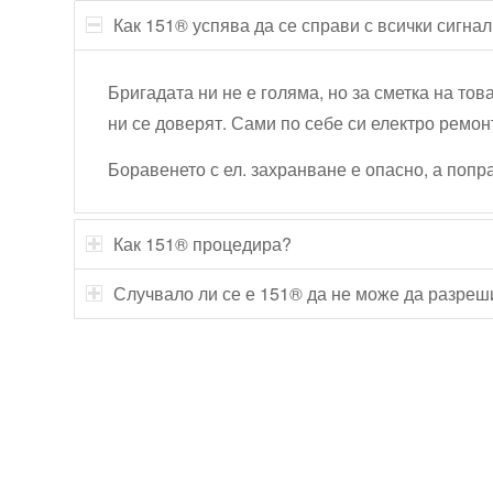
Как 151® успява да се справи с всички сигна
Бригадата ни не е голяма, но за сметка на тов
ни се доверят. Сами по себе си електро ремон
Боравенето с ел. захранване е опасно, а поп
Как 151® процедира?
Случвало ли се е 151® да не може да разреш
Технически надзор на ремонт
Видеодиагностика на канали