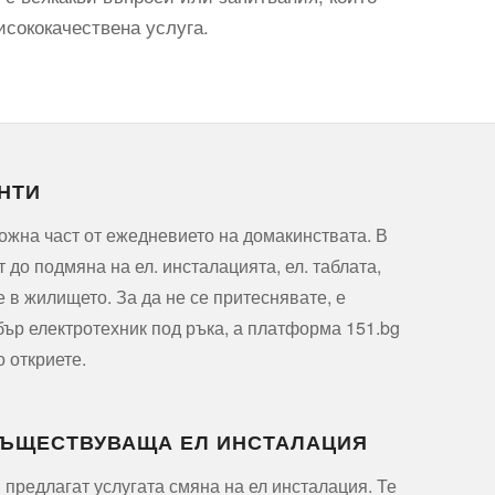
исококачествена услуга.
НТИ
ожна част от ежедневието на домакинствата. В
т до подмяна на ел. инсталацията, ел. таблата,
е в жилището. За да не се притеснявате, е
ър електротехник под ръка, а платформа 151.bg
о откриете.
СЪЩЕСТВУВАЩА ЕЛ ИНСТАЛАЦИЯ
 предлагат услугата смяна на ел инсталация. Те