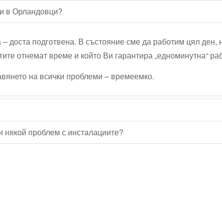
ли в Орландовци?
а – доста подготвена. В състояние сме да работим цял ден, 
тите отнемат време и който Ви гарантира „едноминутна“ ра
равянето на всички проблеми – времеемко.
и някой проблем с инсталациите?
Водопроводчик Дружба
Водопроводчик Люлин