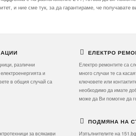
тет, и ние сме тук, за да гарантираме, че получавате в
ЛАЦИИ
ЕЛЕКТРО РЕМО
дници, различни
Електро ремонтите са сл
 електроенергията и
много случаи те са касая
вете в общия случай са
ключовете или контактит
необходимо да имате доб
може да Ви помогне да г
ПОДМЯНА НА 
ктротехници за всякакви
Изпълнителите на 151.bg