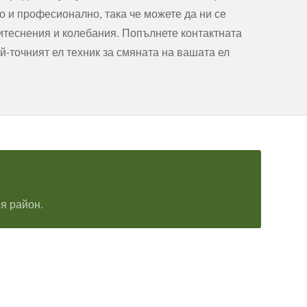
о и професионално, така че можете да ни се
итеснения и колебания. Попълнете контактната
й-точният ел техник за смяната на вашата ел
я район.