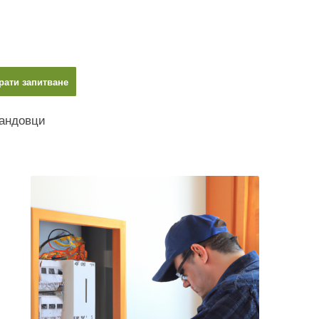
рати запитване
ландовци