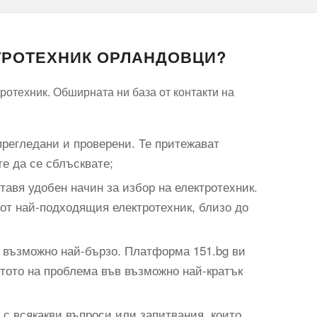
КТРОТЕХНИК ОРЛАНДОВЦИ?
ротехник. Обширната ни база от контакти на
прегледани и проверени. Те притежават
те да се сблъсквате;
авя удобен начин за избор на електротехник.
 от най-подходящия електротехник, близо до
н възможно най-бързо. Платформа 151.bg ви
стото на проблема във възможно най-кратък
 с всякакви въпроси или запитвания, които