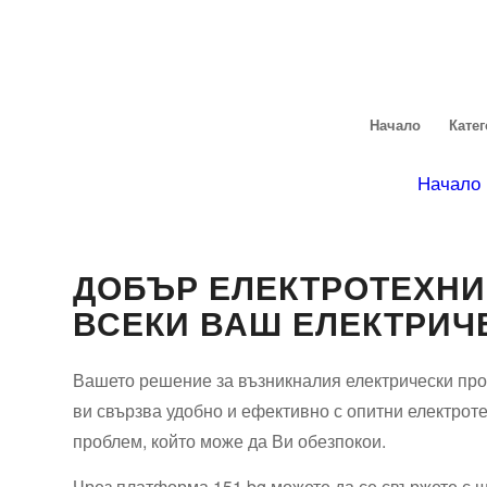
Начало
Кате
Начало
ДОБЪР ЕЛЕКТРОТЕХНИ
ВСЕКИ ВАШ ЕЛЕКТРИЧ
Вашето решение за възникналия електрически про
ви свързва удобно и ефективно с опитни електроте
проблем, който може да Ви обезпокои.
Чрез платформа 151.bg можете да се свържете с ш