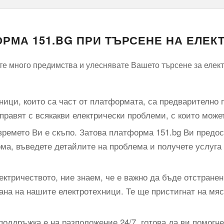
РМА 151.BG ПРИ ТЪРСЕНЕ НА ЕЛЕ
е много предимства и улеснявате Вашето търсене за елект
хници, които са част от платформата, са предварително 
справят с всякакви електрически проблеми, с които може
ремето Ви е скъпо. Затова платформа 151.bg Ви предост
ма, въведете детайлите на проблема и получете услуга
ектричеството, ние знаем, че е важно да бъде отстране
ана на нашите електротехници. Те ще пристигнат на мя
оддръжка е на разположение 24/7, готова да ви помогне