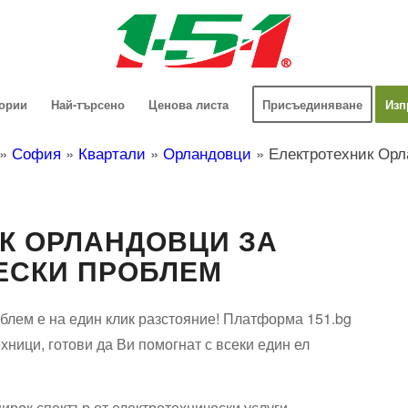
гории
Най-търсено
Ценова листа
Присъединяване
Изп
»
София
»
Квартали
»
Орландовци
»
Електротехник Ор
К ОРЛАНДОВЦИ ЗА
ЕСКИ ПРОБЛЕМ
блем е на един клик разстояние! Платформа 151.bg
хници, готови да Ви помогнат с всеки един ел
ирок спектър от електротехнически услуги.