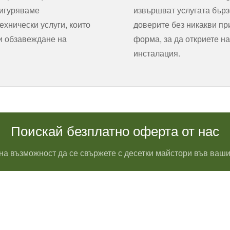
сигуряваме
извършват услугата бърз
хнически услуги, които
доверите без никакви пр
 и обзавеждане на
форма, за да откриете на
инсталация.
Поискай безплатно оферта от нас
на възможност да се свържете с десетки майстори във ваши