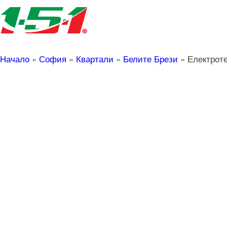
Начало
»
София
»
Квартали
»
Белите Брези
»
Електрот