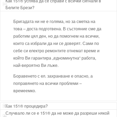
Как 151® успява да се справи с всички сигнали в
Белите Брези?
Бригадата ни не е голяма, но за сметка на
това – доста подготвена. В състояние сме да
работим цял ден, но да помогнем на всички,
които са избрали да ни се доверят. Сами по
себе си електро ремонтите отнемат време и
който Ви гарантира „едноминутна“ работа,
най-вероятно Ви лъже.
Боравенето с ел. захранване е опасно, а
поправянето на всички проблеми –
времеемко.
Как 151® процедира?
Случвало ли се е 151® да не може да разреши някой