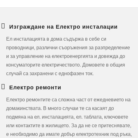
Изграждане на Електро инсталации
Ел инсталацията в дома съдържа в себе си
проводници, различни съоръжения за разпределение
и за управление на електроенергията и довежда до
консуматорите електричеството. Домовете в общия
случай са захранени с еднофазен ток.
Електро ремонти
Електро ремонтите са сложна част от ежедневието на
домакинствата. В много случаи те са касаят до
подмяна на ел. инсталацията, ел. таблата, ключовете
или контактите в жилището. За да не се притеснявате,
е необходимо да имате добър електротехник под ръка,