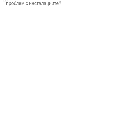
проблем с инсталациите?
Технически надзор на ремонт
Видеодиагностика на канали
Монтаж на душ панел
Смяна на щрангове
Монтаж на тоалетна чиния
ВиК услуги Бургас
ВиК услуги Перник
ВиК услуги в Пловдив
ВиК услуги Стара Загора
ВиК услуги Варна