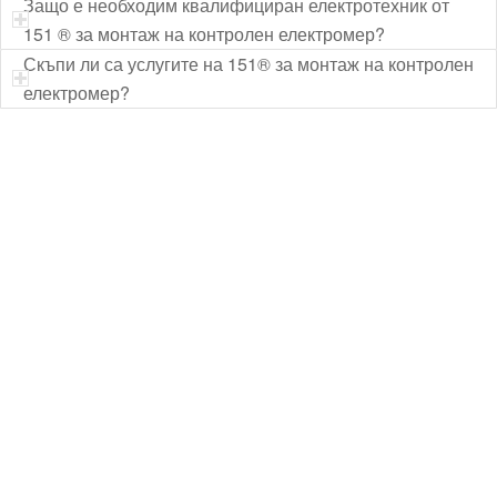
Защо е необходим квалифициран електротехник от
151 ® за монтаж на контролен електромер?
Скъпи ли са услугите на 151® за монтаж на контролен
електромер?
Технически надзор на ремонт
Видеодиагностика на канали
Монтаж на душ панел
Смяна на щрангове
Монтаж на тоалетна чиния
ВиК услуги Бургас
ВиК услуги Перник