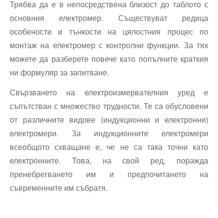
Трябва да е в непосредствена близост до таблото с
основния електромер. Съществуват редица
особености и тънкости на цялостния процес по
монтаж на електромер с контролни функции. За тях
можете да разберете повече като попълните краткия
ни формуляр за запитване.
Свързването на електроизмервателния уред е
съпътстван с множество трудности. Те са обусловени
от различните видове (индукционни и електронни)
електромери. За индукционните електромери
всеобщото схващане е, че не са така точни като
електронните. Това, на свой ред, поражда
пренебрегването им и предпочитането на
съвременните им събратя.