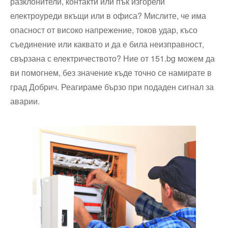
разклонители, контакти или пък изгорели
електроуреди вкъщи или в офиса? Мислите, че има
опасност от високо напрежение, токов удар, късо
съединение или каквато и да е била неизправност,
свързана с електричеството? Ние от 151.bg можем да
ви помогнем, без значение къде точно се намирате в
град Добрич. Реагираме бързо при подаден сигнал за
аварии.