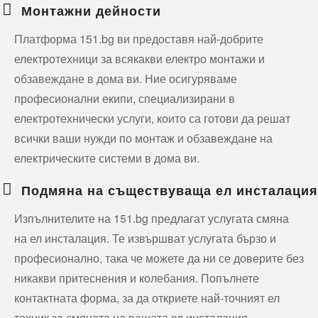
Монтажни дейности
Платформа 151.bg ви предоставя най-добрите
електротехници за всякакви електро монтажи и
обзавеждане в дома ви. Ние осигуряваме
професионални екипи, специализирани в
електротехнически услуги, които са готови да решат
всички ваши нужди по монтаж и обзавеждане на
електрическите системи в дома ви.
Подмяна на съществуваща ел инсталация
Изпълнителите на 151.bg предлагат услугата смяна
на ел инсталация. Те извършват услугата бързо и
професионално, така че можете да ни се доверите без
никакви притеснения и колебания. Попълнете
контактната форма, за да откриете най-точният ел
техник за смяната на вашата ел инсталация.