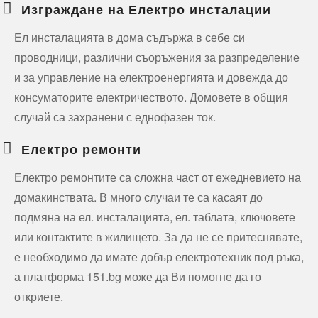
Изграждане на Електро инсталации
Ел инсталацията в дома съдържа в себе си
проводници, различни съоръжения за разпределение
и за управление на електроенергията и довежда до
консуматорите електричеството. Домовете в общия
случай са захранени с еднофазен ток.
Електро ремонти
Електро ремонтите са сложна част от ежедневието на
домакинствата. В много случаи те са касаят до
подмяна на ел. инсталацията, ел. таблата, ключовете
или контактите в жилището. За да не се притеснявате,
е необходимо да имате добър електротехник под ръка,
а платформа 151.bg може да Ви помогне да го
откриете.