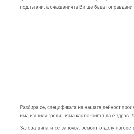
подлъгани, а очакванията Ви ще бъдат оправдани
Разбира се, спецификата на нашата дейност произт
има изгнили греди, няма как покривът да е здрав.
Затова винаги се започва ремонт отдолу-нагоре 