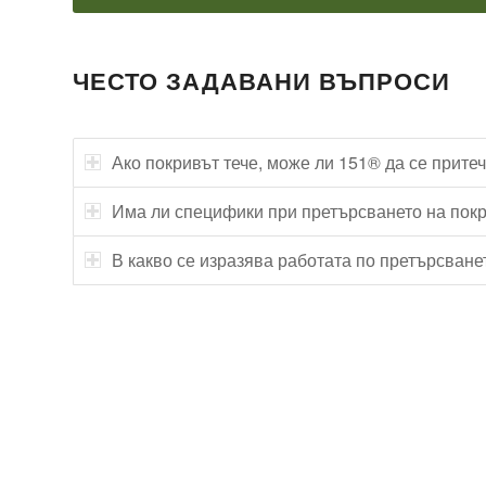
ЧЕСТО ЗАДАВАНИ ВЪПРОСИ
Ако покривът тече, може ли 151® да се притеч
Има ли специфики при претърсването на пок
В какво се изразява работата по претърсване
Технически надзор на ремонт
Видеодиагностика на канали