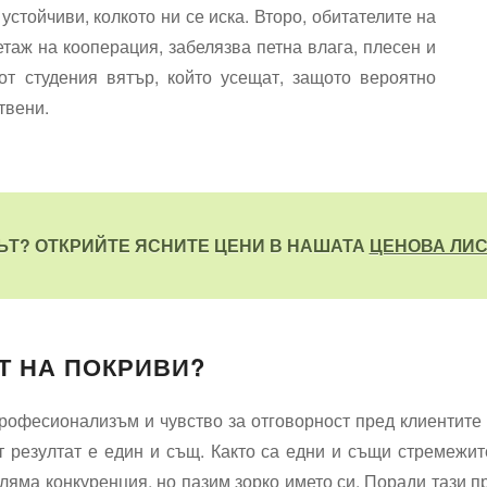
устойчиви, колкото ни се иска. Второ, обитателите на
таж на кооперация, забелязва петна влага, плесен и
от студения вятър, който усещат, защото вероятно
твени.
Т? ОТКРИЙТЕ ЯСНИТЕ ЦЕНИ В НАШАТА
ЦЕНОВА ЛИС
Т НА ПОКРИВИ?
професионализъм и чувство за отговорност пред клиентите
т резултат е един и същ. Както са едни и същи стремежите
ляма конкуренция, но пазим зорко името си. Поради тази пр