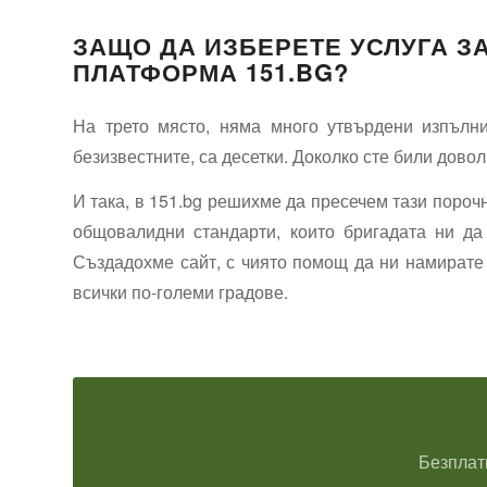
ЗАЩО ДА ИЗБЕРЕТЕ УСЛУГА З
ПЛАТФОРМА 151.BG?
На трето място, няма много утвърдени изпълнит
безизвестните, са десетки. Доколко сте били довол
И така, в 151.bg решихме да пресечем тази пороч
общовалидни стандарти, които бригадата ни да
Създадохме сайт, с чиято помощ да ни намирате 
всички по-големи градове.
Безплат