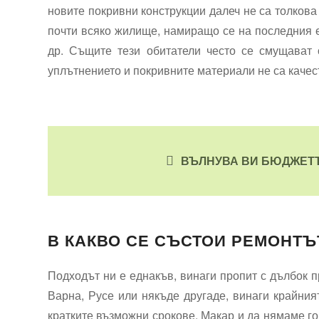
новите покривни конструкции далеч не са толкова 
почти всяко жилище, намиращо се на последния е
др. Същите тези обитатели често се смущават 
уплътнението и покривните материали не са качес
ВЪЛНУВА ВИ БЮДЖЕТЪ
В КАКВО СЕ СЪСТОИ РЕМОНТЪ
Подходът ни е еднакъв, винаги пропит с дълбок 
Варна, Русе или някъде другаде, винаги крайния
кратките възможни срокове. Макар и да нямаме го