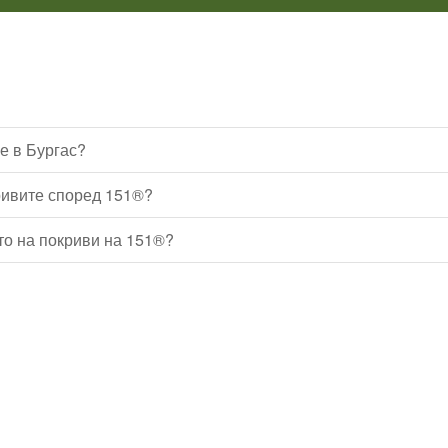
е в Бургас?
ривите според 151®?
то на покриви на 151®?
Водопроводчик Дружба
Водопроводчик Люлин