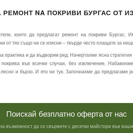
А РЕМОНТ NA ПОКРИВИ БУРГАС ОТ И
ели, които да предлагат ремонт на покриви Бургас. Им
ни от тях също ни се изясни – твърде често плащате за нещо
на практика и да въдворим ред. Начертахме ясна стратеги
 покрива във всички случаи, без изключение. Набавихме
лесно и бързо. И ето ни тук. Започнахме да предлагаме р
Поискай безплатно оферта от нас
на възможност да се свържете с десетки майстори във ваши