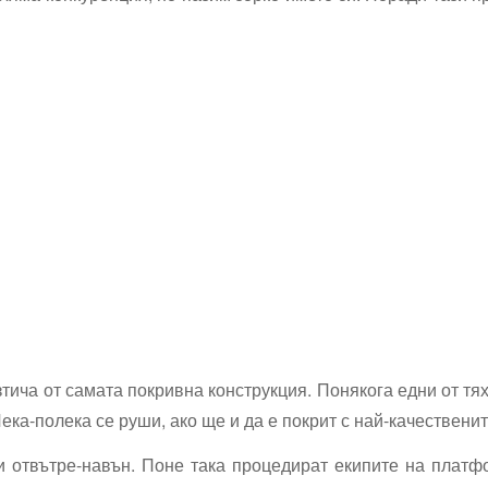
ича от самата покривна конструкция. Понякога едни от тях
 Лека-полека се руши, ако ще и да е покрит с най-качествен
и отвътре-навън. Поне така процедират екипите на платф