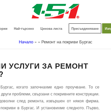
гории
Най-търсено
Ценова листа
Присъединяване
Изп
Начало
»
»
Ремонт на покриви Бургас
И УСЛУГИ ЗА РЕМОНТ
?
Бургас, когато започнахме едно проучване. То се
 други проблеми, свързани с покривните конструкции.
 доволни след ремонта, извършен от някоя фирма.
покриви в Бургас. И установихме следното. Първо,