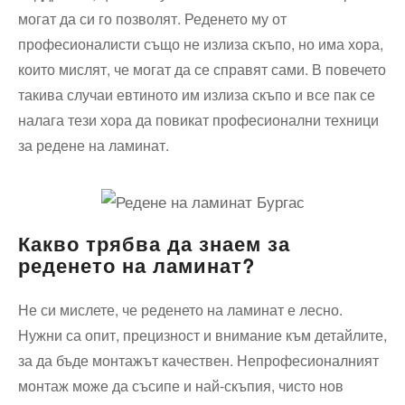
могат да си го позволят. Реденето му от
професионалисти също не излиза скъпо, но има хора,
които мислят, че могат да се справят сами. В повечето
такива случаи евтиното им излиза скъпо и все пак се
налага тези хора да повикат професионални техници
за редене на ламинат.
Какво трябва да знаем за
реденето на ламинат?
Не си мислете, че реденето на ламинат е лесно.
Нужни са опит, прецизност и внимание към детайлите,
за да бъде монтажът качествен. Непрофесионалният
монтаж може да съсипе и най-скъпия, чисто нов