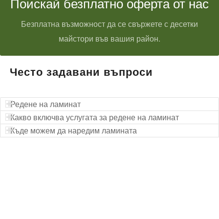
Поискай безплатно оферта от нас
Безплатна възможност да се свържете с десетки
майстори във вашия район.
Често задавани въпроси
Редене на ламинат
Какво включва услугата за редене на ламинат
Къде можем да наредим ламината
Технически надзор на ремонт
Видеодиагностика на канали