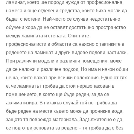
ламинат, което ще породи нужда от професионална
намеса и още отделени средства, които биха могли да
бъдат спестени. Най-често се случва недостатъчно
обучени хора да не оставят достатъчно пространство
между ламината и стената. Опитните
професионалисти в областта са наясно с тактиките в
реденето на ламинат и други видове подови настилки.
При различни модели и различни помещения, може
да се наложи и различен подход. Но има и някои общи
неща, които важат при всички положения. Едно от тях
е, че ламинатът трябва да стои неразопакован в
помещението, в което ще бъде реден, за да се
аклиматизира. В никакъв случай той не трябва да
бъде реден на места където може да проникне вода,
защото тя поврежда материала. Задължително е да
се подготви основата за редене – тя трябва да е без