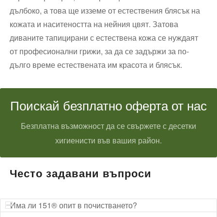
дълбоко, а това ще изземе от естествения блясък на
кожата и наситеността на нейния цвят. Затова
диваните тапицирани с естествена кожа се нуждаят
от професионални грижи, за да се задържи за по-
дълго време естествената им красота и блясък.
Поискай безплатно оферта от нас
Безплатна възможност да се свържете с десетки
хигиенисти във вашия район.
Често задавани въпроси
Има ли 151® опит в почистването?