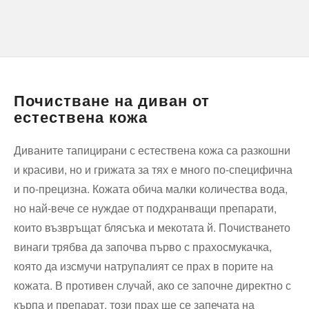
Почистване на диван от
естествена кожа
Диваните тапицирани с естествена кожа са разкошни
и красиви, но и грижата за тях е много по-специфична
и по-прецизна. Кожата обича малки количества вода,
но най-вече се нуждае от подхранващи препарати,
които възвръщат блясъка и мекотата й. Почистването
винаги трябва да започва първо с прахосмукачка,
която да изсмучи натрупалият се прах в порите на
кожата. В противен случай, ако се започне директно с
кърпа и препарат, този прах ще се запечата на