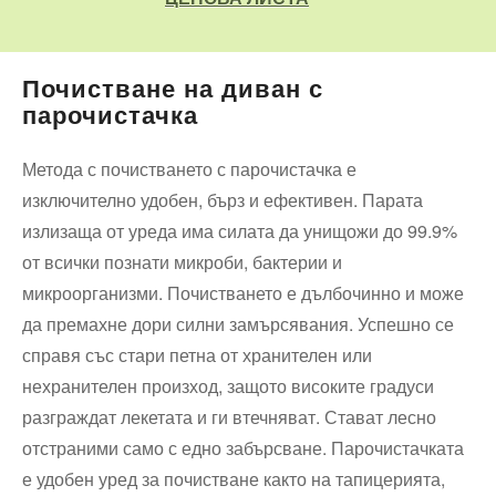
Почистване на диван с
парочистачка
Метода с почистването с парочистачка е
изключително удобен, бърз и ефективен. Парата
излизаща от уреда има силата да унищожи до 99.9%
от всички познати микроби, бактерии и
микроорганизми. Почистването е дълбочинно и може
да премахне дори силни замърсявания. Успешно се
справя със стари петна от хранителен или
нехранителен произход, защото високите градуси
разграждат лекетата и ги втечняват. Стават лесно
отстраними само с едно забърсване. Парочистачката
е удобен уред за почистване както на тапицерията,