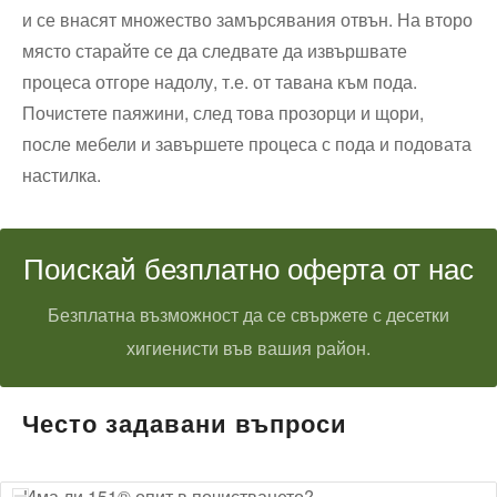
и се внасят множество замърсявания отвън. На второ
място старайте се да следвате да извършвате
процеса отгоре надолу, т.е. от тавана към пода.
Почистете паяжини, след това прозорци и щори,
после мебели и завършете процеса с пода и подовата
настилка.
Поискай безплатно оферта от нас
Безплатна възможност да се свържете с десетки
хигиенисти във вашия район.
Често задавани въпроси
Има ли 151® опит в почистването?