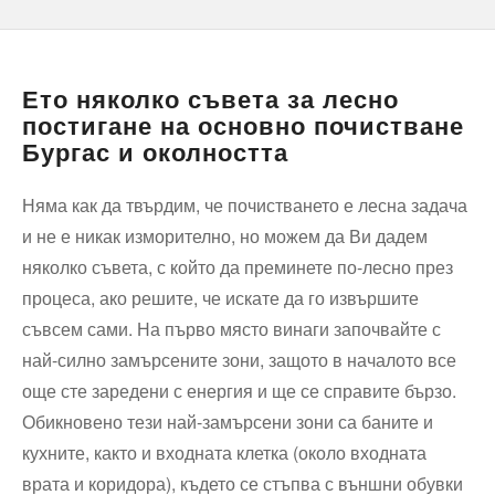
Ето няколко съвета за лесно
постигане на основно почистване
Бургас и околността
Няма как да твърдим, че почистването е лесна задача
и не е никак изморително, но можем да Ви дадем
няколко съвета, с който да преминете по-лесно през
процеса, ако решите, че искате да го извършите
съвсем сами. На първо място винаги започвайте с
най-силно замърсените зони, защото в началото все
още сте заредени с енергия и ще се справите бързо.
Обикновено тези най-замърсени зони са баните и
кухните, както и входната клетка (около входната
врата и коридора), където се стъпва с външни обувки