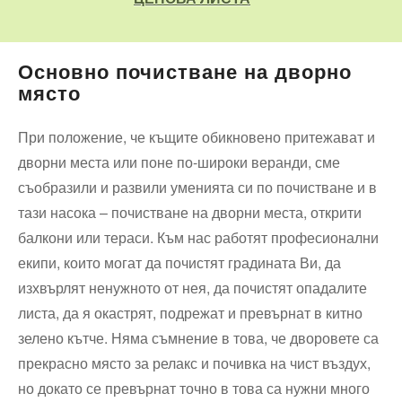
Основно почистване на дворно
място
При положение, че къщите обикновено притежават и
дворни места или поне по-широки веранди, сме
съобразили и развили уменията си по почистване и в
тази насока – почистване на дворни места, открити
балкони или тераси. Към нас работят професионални
екипи, които могат да почистят градината Ви, да
изхвърлят ненужното от нея, да почистят опадалите
листа, да я окастрят, подрежат и превърнат в китно
зелено кътче. Няма съмнение в това, че дворовете са
прекрасно място за релакс и почивка на чист въздух,
но докато се превърнат точно в това са нужни много