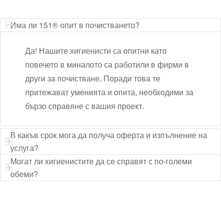
Има ли 151® опит в почистването?
Да! Нашите хигиенисти са опитни като
повечето в миналото са работили в фирми в
други за почистване. Поради това те
притежават уменията и опита, необходими за
бързо справяне с вашия проект.
В какъв срок мога да получа оферта и изпълнение на
услуга?
Могат ли хигиенистите да се справят с по-големи
обеми?