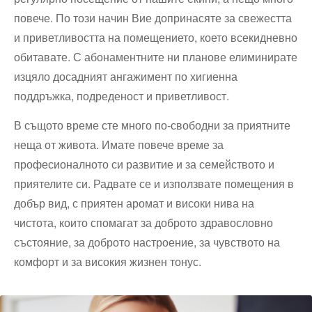
повече. По този начин Вие допринасяте за свежестта
и приветливостта на помещението, което всекидневно
обитавате. С абонаментните ни планове елиминирате
изцяло досадният ангажимент по хигиенна
поддръжка, подреденост и приветливост.
В същото време сте много по-свободни за приятните
неща от живота. Имате повече време за
професионалното си развитие и за семейството и
приятелите си. Радвате се и използвате помещения в
добър вид, с приятен аромат и високи нива на
чистота, които спомагат за доброто здравословно
състояние, за доброто настроение, за чувството на
комфорт и за високия жизнен тонус.