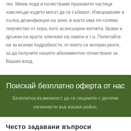
тях. Мием пода и почистваме праховите частици
навсякъде където могат да се съберат. Извършваме и
пълна дезинфекция на зони, в които има по-голямо
текучество от хора, като асансьорни копчета, брави и
дръжки на врати, ключове на лампи и т.н. Попитайте
ни за всички подробности, от които се интересувате,
за да получите нашето абонаментно почистване за
Вашия вход.
Поискай безплатно оферта от нас
Безплатна възможност да се свържете с десетки
хигиенисти във вашия район.
Често задавани въпроси