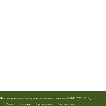
Водопроводчик Дружба
Водопроводчик Люлин
Водопроводчик Обеля
Водопроводчик Младост
Водопроводчик Надежда
Водопроводчик в Овча купел
Водопроводчик Слатина
Водопроводчик Студентски град
Термография на фотоволтаици
Отпушване на канали в Пловдив
Цялото съдържание е под защита на авторското право © 2011-2025. 151.bg
За нас
Реклама
Партньорство
Поверителност