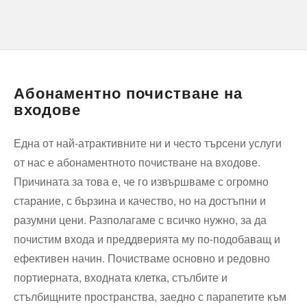
Абонаментно почистване на
входове
Една от най-атрактивните ни и често търсени услуги
от нас е абонаментното почистване на входове.
Причината за това е, че го извършваме с огромно
старание, с бързина и качество, но на достъпни и
разумни цени. Разполагаме с всичко нужно, за да
почистим входа и преддверията му по-подобаващ и
ефективен начин. Почистваме основно и редовно
портиерната, входната клетка, стълбите и
стълбищните пространства, заедно с парапетите към