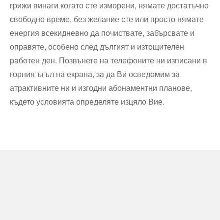
грижи винаги когато сте изморени, нямате достатъчно
свободно време, без желание сте или просто нямате
енергия всекидневно да почиствате, забърсвате и
оправяте, особено след дългият и изтощителен
работен ден. Позвънете на телефоните ни изписани в
горния ъгъл на екрана, за да Ви осведомим за
атрактивните ни и изгодни абонаментни планове,
където условията определяте изцяло Вие.