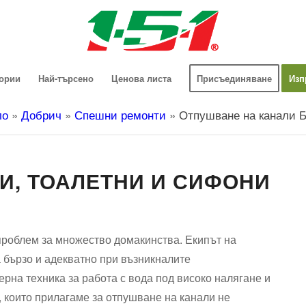
гории
Най-търсено
Ценова листа
Присъединяване
Изп
ло
»
Добрич
»
Спешни ремонти
»
Отпушване на канали 
И, ТОАЛЕТНИ И СИФОНИ
роблем за множество домакинства. Екипът на
а бързо и адекватно при възникналите
рна техника за работа с вода под високо налягане и
 които прилагаме за отпушване на канали не