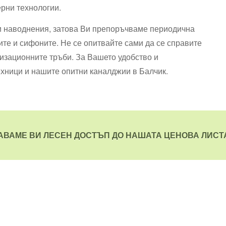
рни технологии.
и наводнения, затова Ви препоръчваме периодична
те и сифоните. Не се опитвайте сами да се справите
изационните тръби. За Вашето удобство и
ехници и нашите опитни каналджии в Балчик.
АВАМЕ ВИ ЛЕСЕН ДОСТЪП ДО НАШАТА ЦЕНОВА ЛИСТА