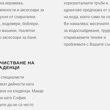
на керамика,
хоризонталните тръби и
ежности и аксесоари за
щрангове предпазва от з
кухня от спирателни
на вода, което само по с
, водомери, бойлери,
Ви намалява: месечните
 машини, тоалетни
за водоснабдяване, труд
о аксесоари за баня.
откриваемите течове и
проблемите с Вашите съ
ЧИСТВАНЕ НА
АДЕНЦИ
 специалисти
ват дейности като
ане на кладенци. Макар
ве като София
ите да не са често