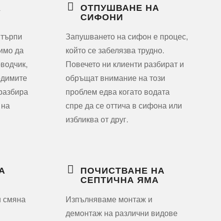
А
ОТПУШВАНЕ НА
СИФОНИ
 търпи
Запушването на сифон е процес,
димо да
който се забелязва трудно.
водчик,
Повечето ни клиенти разбират и
одимите
обръщат внимание на този
 разбира
проблем едва когато водата
 на
спре да се оттича в сифона или
избликва от друг.
А
ПОЧИСТВАНЕ НА
СЕПТИЧНА ЯМА
и смяна
Изпълняваме монтаж и
демонтаж на различни видове