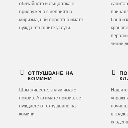
обичайното и също така е
санитар
придружено с неприятна
принадл
миризма, най-вероятно имате
баня и 
нужда от нашите услуги.
кранове
перални
чинии д
ОТПУШВАНЕ НА
ПО
КОМИНИ
КЛ
Щом живеете, значи имате
Нашите
покрив. Ако имате покрив, се
упражня
нуждаете от отпушване на
почиств
комини
в градо
кладенц