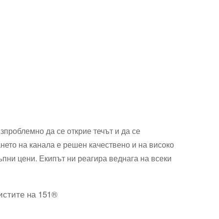
зпроблемно да се открие течът и да се
нето на канала е решен качествено и на високо
пни цени. Екипът ни реагира веднага на всеки
истите на 151®