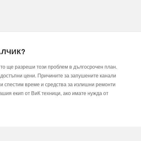
АЛЧИК?
ито ще разреши този проблем в дългосрочен план.
 достъпни цени. Причините за запушените канали
Ви спестим време и средства за излишни ремонти
ашия екип от ВиК техници, ако имате нужда от