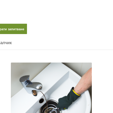
рати запитване
Балчик