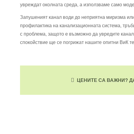
увреждат околната среда, а използваме само моде
Запушеният канал води до неприятна миризма ил
профилактика на канализационната система, тръби
с проблема, защото е възможно да увредите канал
спокойствие ще се погрижат нашите опитни ВиК т
ЦЕНИТЕ СА ВАЖНИ? Д