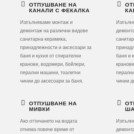
ОТПУШВАНЕ НА
ОТ
КАНАЛИ С ФЕКАЛКА
КА
Изпълняваме монтаж и
Изпълн
демонтаж на различни видове
демонта
санитарна керамика,
санитар
принадлежности и аксесоари за
принадл
баня и кухня от спирателни
баня и 
кранове, водомери, бойлери,
кранове
перални машини, тоалетни
перални
чинии до аксесоари за баня.
чинии д
ОТПУШВАНЕ НА
ОТ
МИВКИ
ША
Ако оттичането на водата
Изпълн
отнема повече време от
демонта