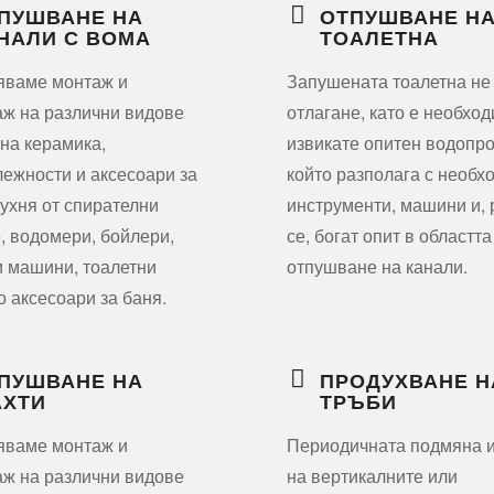
ПУШВАНЕ НА
ОТПУШВАНЕ Н
НАЛИ С ВОМА
ТОАЛЕТНА
яваме монтаж и
Запушената тоалетна не
ж на различни видове
отлагане, като е необхо
на керамика,
извикате опитен водопро
ежности и аксесоари за
който разполага с необх
кухня от спирателни
инструменти, машини и,
, водомери, бойлери,
се, богат опит в областта
 машини, тоалетни
отпушване на канали.
о аксесоари за баня.
ПУШВАНЕ НА
ПРОДУХВАНЕ Н
ХТИ
ТРЪБИ
яваме монтаж и
Периодичната подмяна 
ж на различни видове
на вертикалните или