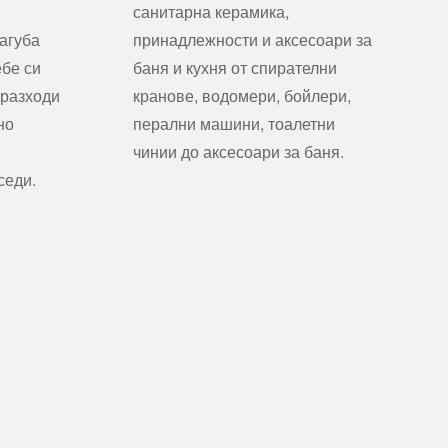
санитарна керамика,
агуба
принадлежности и аксесоари за
ебе си
баня и кухня от спирателни
 разходи
кранове, водомери, бойлери,
но
перални машини, тоалетни
чинии до аксесоари за баня.
седи.