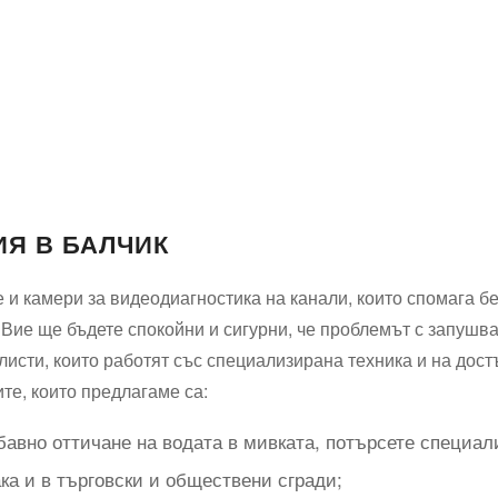
Я В БАЛЧИК
и камери за видеодиагностика на канали, които спомага бе
 Вие ще бъдете спокойни и сигурни, че проблемът с запушва
сти, които работят със специализирана техника и на достъ
ите, които предлагаме са:
бавно оттичане на водата в мивката, потърсете специал
ка и в търговски и обществени сгради;