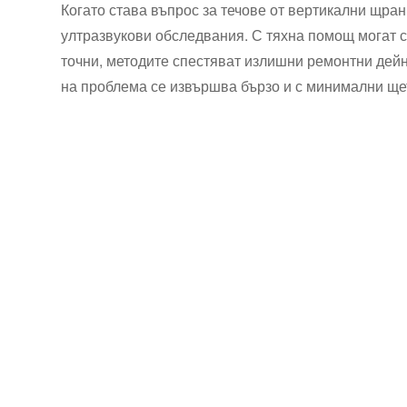
Когато става въпрос за течове от вертикални щра
ултразвукови обследвания. С тяхна помощ могат с
точни, методите спестяват излишни ремонтни дейно
на проблема се извършва бързо и с минимални ще