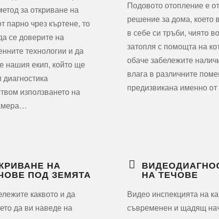
Подовото отопление е о
метод за откриване на
решение за дома, което 
от парно чрез къртене, то
в себе си тръби, чиято в
да се доверите на
затопля с помощта на ко
нните технологии и да
обаче забележите налич
е нашия екип, който ще
влага в различните пом
 диагностика
предизвикана именно о
твом използването на
амера…
КРИВАНЕ НА
ВИДЕОДИАГНО
ЧОВЕ ПОД ЗЕМЯТА
НА ТЕЧОВЕ
ележите каквото и да
Видео инспекцията на ка
оето да ви наведе на
съвременен и щадящ нач