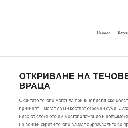
Начало
Кате
OТКРИВАНЕ НА ТЕЧОВ
ВРАЦА
Скритите течове могат да причинят истинско бедст
причинят – могат да Ви костват огромни суми. Сло
идва от сложното им местоположение и невъзможно
на всички скрити течове влизат образувалите се