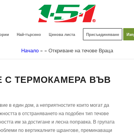
гории
Най-търсено
Ценова листа
Присъединяване
Изп
Начало
»
»
Откриване на течове Враца
Е С ТЕРМОКАМЕРА ВЪВ
вие в един дом, а неприятностите които могат да
жността в отстраняването на подобен тип течове
стта им за достигане и лесна поправка. В групата
 проблеми по вертикалните щрангове, преминаващи