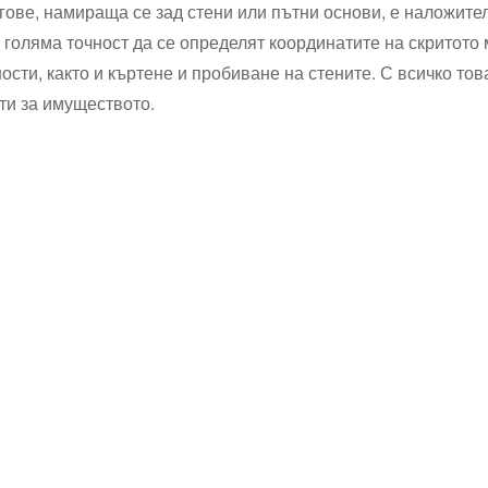
нгове, намираща се зад стени или пътни основи, е наложит
 голяма точност да се определят координатите на скритот
сти, както и къртене и пробиване на стените. С всичко тов
ти за имуществото.