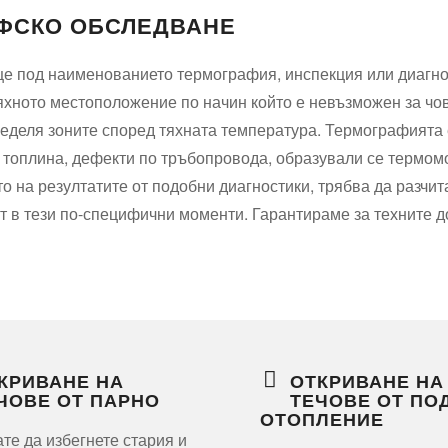
АФСКО ОБСЛЕДВАНЕ
 под наименованието термография, инспекция или диагнос
тяхното местоположение по начин който е невъзможен за чо
еделя зоните според тяхната температура. Термографията е 
а топлина, дефекти по тръбопровода, образували се термо
ето на резултатите от подобни диагностики, трябва да разч
 в тези по-специфични моменти. Гарантираме за техните д
КРИВАНЕ НА
ОТКРИВАНЕ НА
ЧОВЕ ОТ ПАРНО
ТЕЧОВЕ ОТ ПО
ОТОПЛЕНИЕ
ате да избегнете стария и