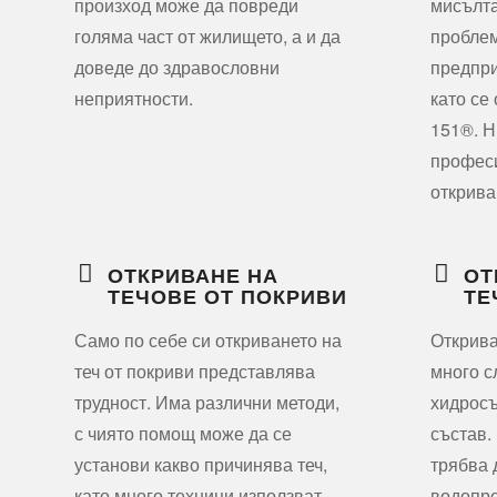
произход може да повреди
мисълта
голяма част от жилището, а и да
проблем
доведе до здравословни
предпри
неприятности.
като се
151®. Н
профес
открива
ОТКРИВАНЕ НА
ОТ
ТЕЧОВЕ ОТ ПОКРИВИ
ТЕ
Само по себе си откриването на
Открива
теч от покриви представлява
много с
трудност. Има различни методи,
хидрос
с чиято помощ може да се
състав.
установи какво причинява теч,
трябва 
като много техници използват
водопр