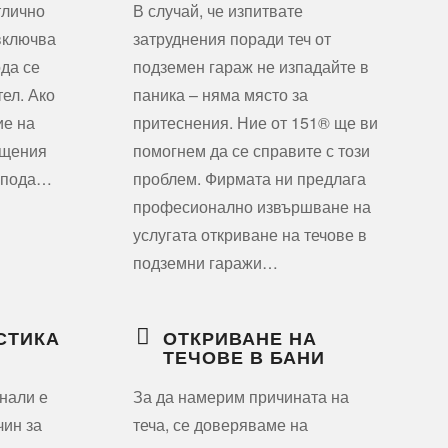
тлично
В случай, че изпитвате
включва
затруднения поради теч от
ода се
подземен гараж не изпадайте в
тел. Ако
паника – няма място за
ие на
притеснения. Ние от 151® ще ви
ещения
помогнем да се справите с този
т пода…
проблем. Фирмата ни предлага
професионално извършване на
услугата откриване на течове в
подземни гаражи…
СТИКА
ОТКРИВАНЕ НА
ТЕЧОВЕ В БАНИ
нали е
За да намерим причината на
ин за
теча, се доверяваме на