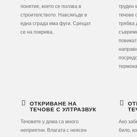
понятие, което се ползва в
труден 
строителството. Навсякъде в
течове 
една сграда има фуги. Срещат
трябва 
се на покрива,
съвреме
повикат
направи
посредс
термок
ОТКРИВАНЕ НА
ОТ
ТЕЧОВЕ С УЛТРАЗВУК
ТЕ
Течовете у дома са много
Ако заб
неприятни. Влагата с неясен
било, к