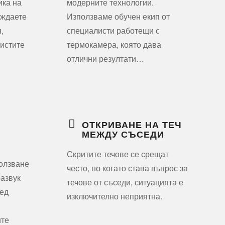
ика на
модерните технологии.
уждаете
Използваме обучен екип от
,
специалисти работещи с
листите
термокамера, която дава
отлични резултати…
ОТКРИВАНЕ НА ТЕЧ
МЕЖДУ СЪСЕДИ
Скритите течове се срещат
ползване
често, но когато става въпрос за
развук
течове от съседи, ситуацията е
лед
изключително неприятна.
ите