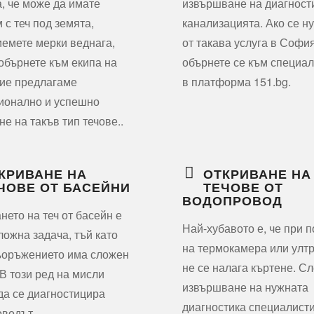
, че може да имате
извършване на диагност
 с теч под земята,
канализацията. Ако се н
емете мерки веднага,
от такава услуга в София
 обърнете към екипа на
обърнете се към специа
ие предлагаме
в платформа 151.bg.
ионално и успешно
не на такъв тип течове..
КРИВАНЕ НА
ОТКРИВАНЕ НА
ЧОВЕ ОТ БАСЕЙНИ
ТЕЧОВЕ ОТ
ВОДОПРОВОД
нето на теч от басейн е
Най-хубавото е, че при 
ложна задача, тъй като
на термокамера или улт
ъоръжението има сложен
не се налага къртене. С
 В този ред на мисли
извършване на нужната
да се диагностицира
диагностика специалист
оводът…