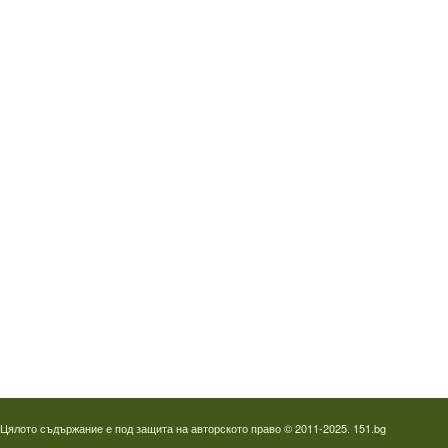
Водопроводчик Дружба
Водопроводчик Люлин
Водопроводчик Обеля
Водопроводчик Младост
Водопроводчик Надежда
Водопроводчик в Овча купел
Водопроводчик Слатина
Водопроводчик Студентски град
Термография на фотоволтаици
Отпушване на канали в Пловдив
Цялото съдържание е под защита на авторското право © 2011-2025. 151.bg