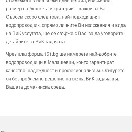
отбележете в нея всеки един детайл, изискване,
размер на бюджета и критерии – важни за Вас.
Съвсем скоро след това, най-подходящият
водопроводчик, спрямо личните Ви изисквания и вида
на ВиК услугата, ще се свърже с Вас, за да уговорите
детайлите за ВиК задачата.
Чрез платформа 151.bg ще намерете най-добрите
водопроводчици в Малашевци, които гарантират
качество, надеждност и професионализъм. Осигурете
си безпроблемно решение на всяка ВиК задача във
Вашата домакинска среда.