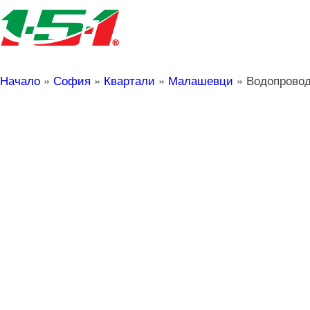
Начало
»
София
»
Квартали
»
Малашевци
»
Водопрово