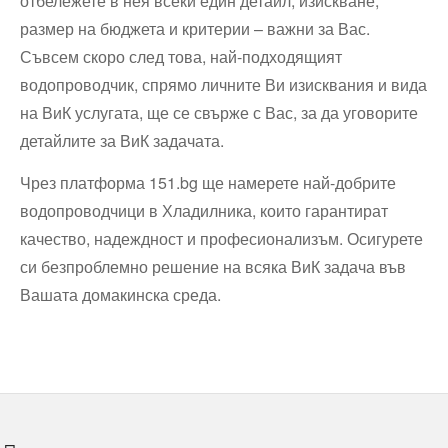
отбележете в нея всеки един детайл, изискване,
размер на бюджета и критерии – важни за Вас.
Съвсем скоро след това, най-подходящият
водопроводчик, спрямо личните Ви изисквания и вида
на ВиК услугата, ще се свърже с Вас, за да уговорите
детайлите за ВиК задачата.
Чрез платформа 151.bg ще намерете най-добрите
водопроводчици в Хладилника, които гарантират
качество, надеждност и професионализъм. Осигурете
си безпроблемно решение на всяка ВиК задача във
Вашата домакинска среда.