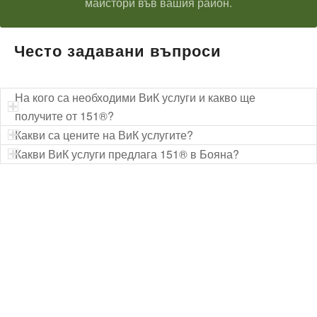
майстори във вашия район.
Често задавани въпроси
На кого са необходими ВиК услуги и какво ще
получите от 151®?
Какви са цените на ВиК услугите?
Какви ВиК услуги предлага 151® в Бояна?
Технически надзор на ремонт
Видеодиагностика на канали
Монтаж на душ панел