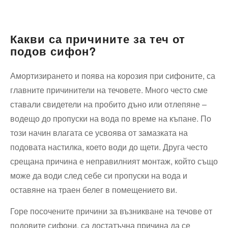
Какви са причините за теч от
подов сифон?
Амортизирането и поява на корозия при сифоните, са
главните причинители на течовете. Много често сме
ставали свидетели на пробито дъно или отлепяне –
водещо до пропуски на вода по време на къпане. По
този начин влагата се усвоява от замазката на
подовата настилка, което води до щети. Друга често
срещана причина е неправилният монтаж, който също
може да води след себе си пропуски на вода и
оставяне на траен белег в помещението ви.
Горе посочените причини за възникване на течове от
подовите сифони, са достатъчна причина да се