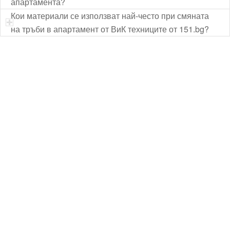
апартамента?
Кои материали се използват най-често при смяната
на тръби в апартамент от ВиК техниците от 151.bg?
Технически надзор на ремонт
Видеодиагностика на канали
Монтаж на душ панел
Смяна на щрангове
Монтаж на тоалетна чиния
ВиК услуги Бургас
ВиК услуги Перник
ВиК услуги в Пловдив