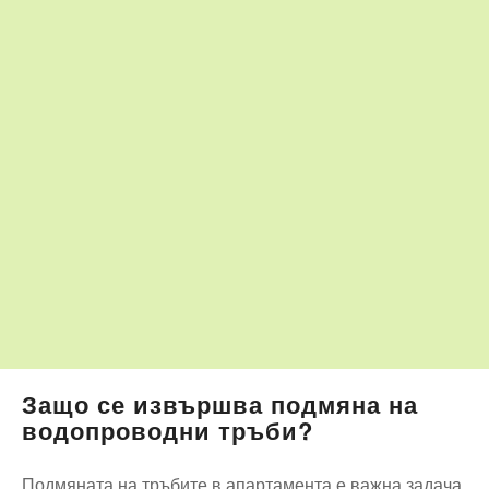
Защо се извършва подмяна на
водопроводни тръби?
Подмяната на тръбите в апартамента е важна задача,