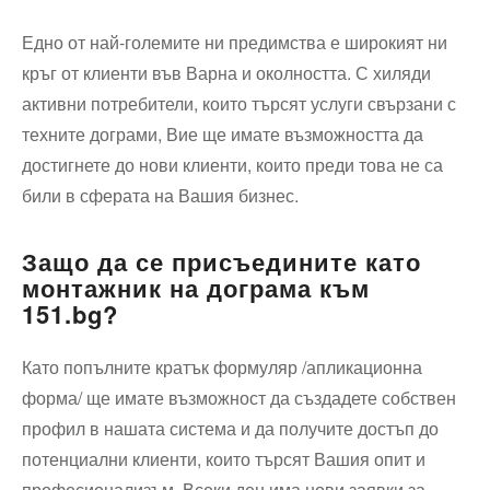
Едно от най-големите ни предимства е широкият ни
кръг от клиенти във Варна и околността. С хиляди
активни потребители, които търсят услуги свързани с
техните дограми, Вие ще имате възможността да
достигнете до нови клиенти, които преди това не са
били в сферата на Вашия бизнес.
Защо да се присъедините като
монтажник на дограма към
151.bg?
Като попълните кратък формуляр /апликационна
форма/ ще имате възможност да създадете собствен
профил в нашата система и да получите достъп до
потенциални клиенти, които търсят Вашия опит и
професионализъм. Всеки ден има нови заявки за