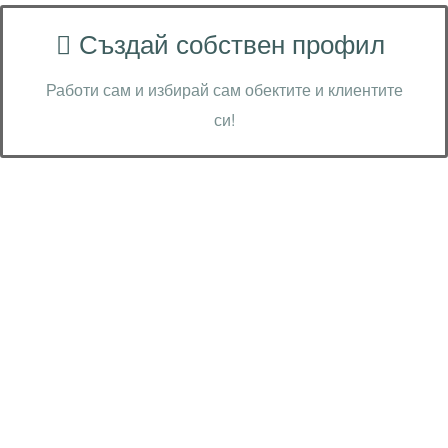
Създай собствен профил
Работи сам и избирай сам обектите и клиентите
си!
Технически надзор на ремонт
Видеодиагностика на канали
Монтаж на душ панел
Смяна на щрангове
Монтаж на тоалетна чиния