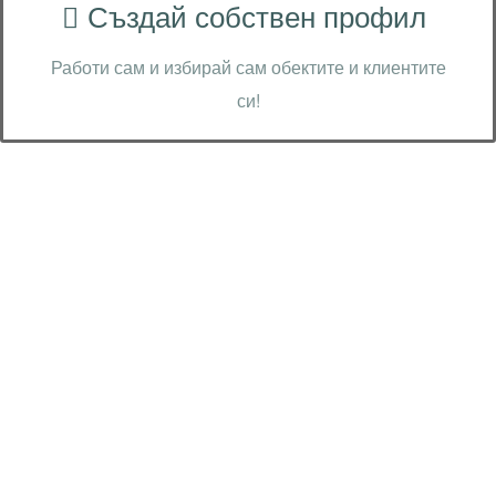
Създай собствен профил
Работи сам и избирай сам обектите и клиентите
си!
Технически надзор на ремонт
Видеодиагностика на канали
Монтаж на душ панел
Смяна на щрангове
Монтаж на тоалетна чиния
ВиК услуги Бургас