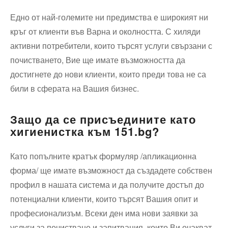
Едно от най-големите ни предимства е широкият ни
кръг от клиенти във Варна и околността. С хиляди
активни потребители, които търсят услуги свързани с
почистването, Вие ще имате възможността да
достигнете до нови клиенти, които преди това не са
били в сферата на Вашия бизнес.
Защо да се присъедините като
хигиенистка към 151.bg?
Като попълните кратък формуляр /апликационна
форма/ ще имате възможност да създадете собствен
профил в нашата система и да получите достъп до
потенциални клиенти, които търсят Вашия опит и
професионализъм. Всеки ден има нови заявки за
услуги за почистване и запитвания, които Ви очакват.