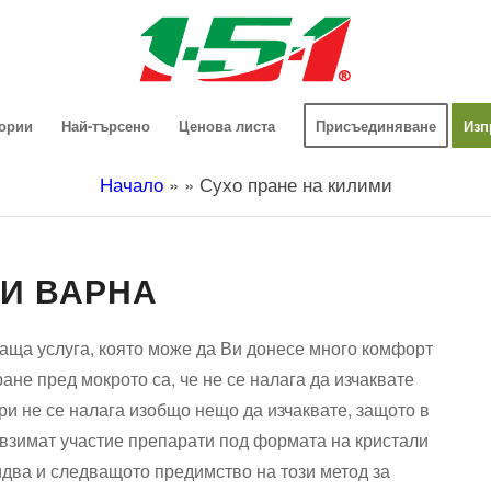
гории
Най-търсено
Ценова листа
Присъединяване
Изп
Начало
»
»
Сухо пране на килими
МИ ВАРНА
ща услуга, която може да Ви донесе много комфорт
не пред мокрото са, че не се налага да изчаквате
ри не се налага изобщо нещо да изчаквате, защото в
а взимат участие препарати под формата на кристали
 идва и следващото предимство на този метод за