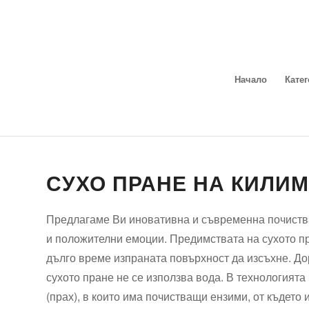
Начало
Кате
СУХО ПРАНЕ НА КИЛИ
Предлагаме Ви иновативна и съвременна почиства
и положителни емоции. Предимствата на сухото пра
дълго време изпраната повърхност да изсъхне. До
сухото пране не се използва вода. В технологият
(прах), в които има почистващи ензими, от където