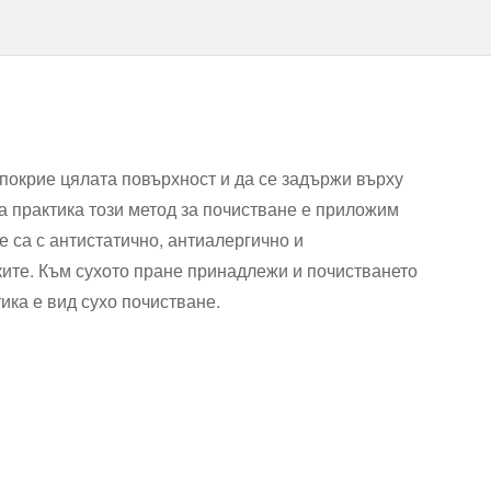
покрие цялата повърхност и да се задържи върху
на практика този метод за почистване е приложим
е са с антистатично, антиалергично и
ките. Към сухото пране принадлежи и почистването
тика е вид сухо почистване.