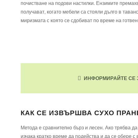
почистване на подови настилки. Ензимите премахв
получават, когато мебели са стояли дълго в таван
миризмата с която се сдобиват по време на готвене
ИНФОРМИРАЙТЕ СЕ 
КАК СЕ ИЗВЪРШВА СУХО ПРАН
Метода е сравнително бърз и лесен. Ако трябва д
изчака кратко време да подейства и да се обере с