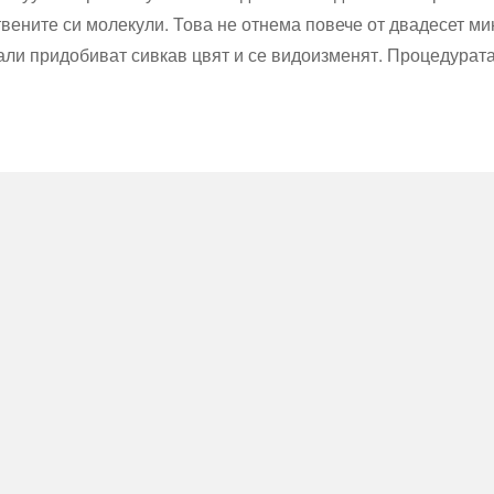
ствените си молекули. Това не отнема повече от двадесет 
али придобиват сивкав цвят и се видоизменят. Процедурата