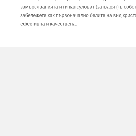
замърсяванията и ги капсуловат (затварят) в соб
забележете как първоначално белите на вид крист
ефективна и качествена.