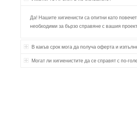
Да! Нашите хигиенисти са опитни като повечет
необходими за бързо справяне с вашия проект
В какъв срок мога да получа оферта и изпълн
Могат ли хигиенистите да се справят с по-го
Технически надзор на ремонт
Видеодиагностика на канали
Монтаж на душ панел
Смяна на щрангове