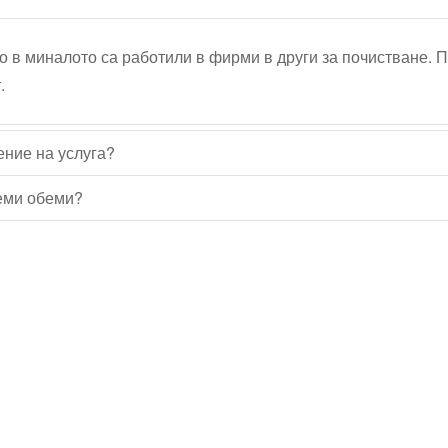
о в миналото са работили в фирми в други за почистване. 
.
ение на услуга?
леми обеми?
Водопроводчик Дружба
Водопроводчик Люлин
Водопроводчик Обеля
Водопроводчик Младост