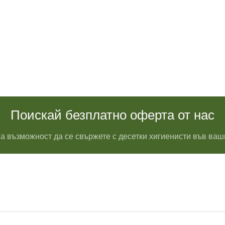
Поискай безплатно оферта от нас
а възможност да се свържете с десетки хигиенисти във ваш