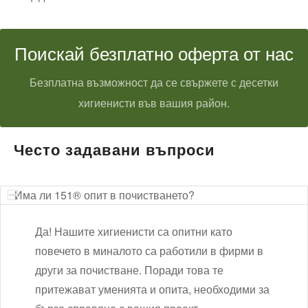
Поискай безплатно оферта от нас
Безплатна възможност да се свържете с десетки
хигиенисти във вашия район.
Често задавани въпроси
Има ли 151® опит в почистването?
Да! Нашите хигиенисти са опитни като
повечето в миналото са работили в фирми в
други за почистване. Поради това те
притежават уменията и опита, необходими за