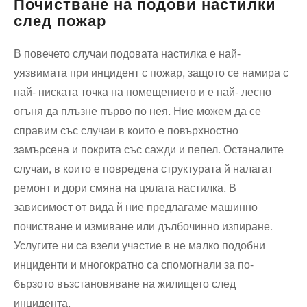
Почистване на подови настилки
след пожар
В повечето случаи подовата настилка е най-
уязвимата при инцидент с пожар, защото се намира с
най- ниската точка на помещението и е най- лесно
огъня да плъзне първо по нея. Ние можем да се
справим със случаи в които е повърхностно
замърсена и покрита със сажди и пепел. Останалите
случаи, в които е повредена структурата й налагат
ремонт и дори смяна на цялата настилка. В
зависимост от вида й ние предлагаме машинно
почистване и измиване или дълбочинно изпиране.
Услугите ни са взели участие в не малко подобни
инциденти и многократно са спомогнали за по-
бързото възстановяване на жилището след
инцидента.