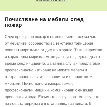
Почистване на мебели след
пожар
След претърпян пожар в помещението, голяма част
от мебелите, особено тези с текстилна тапицерия
попиват миризмите от дим и изгоряло. Тази неприятна
и характерна миризма може да се усеща доста дълго
време след инцидента. За такива случаи предлагаме
професионално изпиране на меките мебели и
отстраняване на замърсяванията и неприятните
миризми. Почистването извършваме с
професионални машини, комбинирани с ензимни
препарати и вода. Ензимите разрушават молекулите
на лошата миризма и я отстраняват за винаги. В