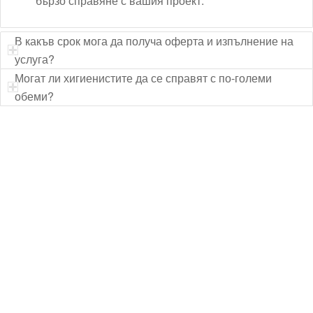
бързо справяне с вашия проект.
В какъв срок мога да получа оферта и изпълнение на
услуга?
Могат ли хигиенистите да се справят с по-големи
обеми?
Технически надзор на ремонт
Видеодиагностика на канали
Монтаж на душ панел
Смяна на щрангове
Монтаж на тоалетна чиния
ВиК услуги Бургас