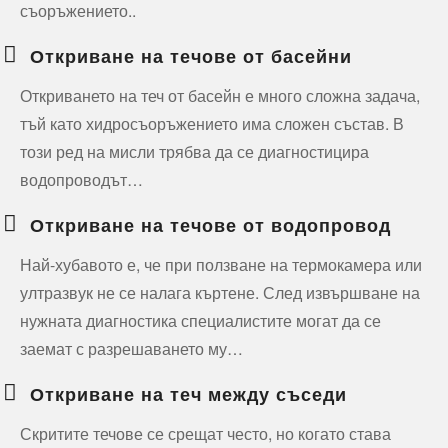
съоръжението..
Откриване на течове от басейни
Откриването на теч от басейн е много сложна задача,
тъй като хидросъоръжението има сложен състав. В
този ред на мисли трябва да се диагностицира
водопроводът…
Откриване на течове от водопровод
Най-хубавото е, че при ползване на термокамера или
ултразвук не се налага къртене. След извършване на
нужната диагностика специалистите могат да се
заемат с разрешаването му…
Откриване на теч между съседи
Скритите течове се срещат често, но когато става