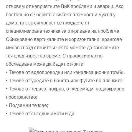
отървем от неприятните ВиК проблеми и аварии. Ако
постоянно се борите с висока влажност и мухъл у
дома, то със сигурност се нуждаете от
специализирана техника за откриване на проблема.
Обикновено вертикалните и хоризонтални щрангове
минават зад стените и често можете да забележите
теч след известно време. С професионално
обследване може да бъдат открити:
• Течове от водопроводни или канализационни тръби;
• Течове от уредите в банята или фугите по плочките;
• Течове от тераса, покрив, от керемиди, подпокривно
пространство;
• Подземни течове;
• Течове от съседни имоти и др.