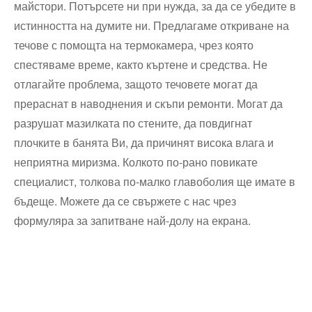
майстори. Потърсете ни при нужда, за да се убедите в
истинността на думите ни. Предлагаме откриване на
течове с помощта на термокамера, чрез която
спестяваме време, както къртене и средства. Не
отлагайте проблема, защото течовете могат да
прераснат в наводнения и скъпи ремонти. Могат да
разрушат мазилката по стените, да повдигнат
плочките в банята Ви, да причинят висока влага и
неприятна миризма. Колкото по-рано повикате
специалист, толкова по-малко главоболия ще имате в
бъдеще. Можете да се свържете с нас чрез
формуляра за запитване най-долу на екрана.